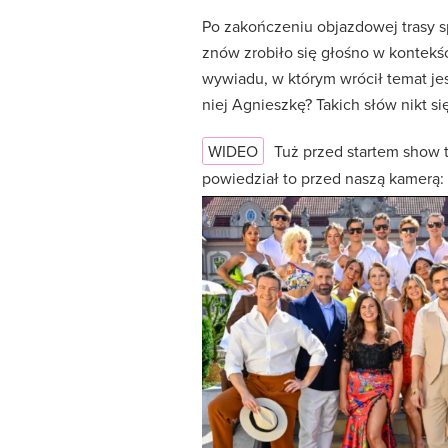
Po zakończeniu objazdowej trasy s
znów zrobiło się głośno w kontekśc
wywiadu, w którym wrócił temat j
niej Agnieszkę? Takich słów nikt si
WIDEO
Tuż przed startem show t
powiedział to przed naszą kamerą: