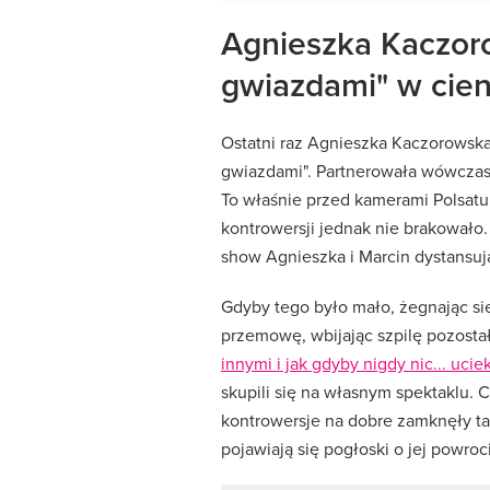
Agnieszka Kaczoro
gwiazdami" w cien
Ostatni raz Agnieszka Kaczorowska 
gwiazdami". Partnerowała wówcza
To właśnie przed kamerami Polsatu 
kontrowersji jednak nie brakowało. 
show Agnieszka i Marcin dystansuj
Gdyby tego było mało, żegnając si
przemowę, wbijając szpilę pozost
innymi i jak gdyby nigdy nic... uciek
skupili się na własnym spektaklu. 
kontrowersje na dobre zamknęły ta
pojawiają się pogłoski o jej powroc