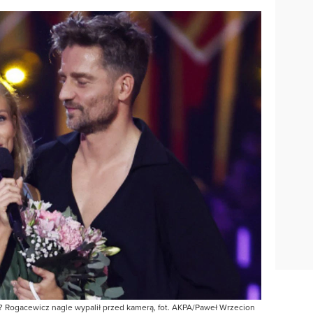
? Rogacewicz nagle wypalił przed kamerą, fot. AKPA/Paweł Wrzecion