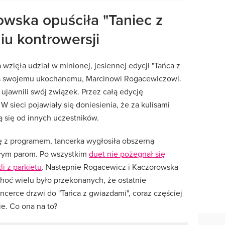
wska opuściła "Taniec z
iu kontrowersji
wzięła udział w minionej, jesiennej edycji "Tańca z
s swojemu ukochanemu, Marcinowi Rogacewiczowi.
ujawnili swój związek. Przez całą edycję
W sieci pojawiały się doniesienia, że za kulisami
ą się od innych uczestników.
ę z programem, tancerka wygłosiła obszerną
ałym parom. Po wszystkim
duet nie pożegnał się
li z parkietu
. Następnie Rogacewicz i Kaczorowska
Choć wielu było przekonanych, że ostatnie
ncerce drzwi do "Tańca z gwiazdami", coraz częściej
ie. Co ona na to?