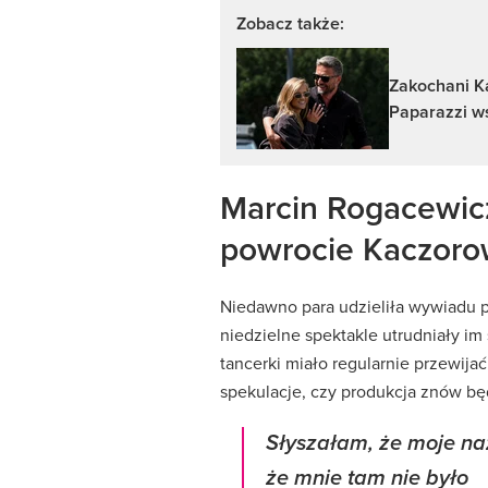
Zobacz także:
Zakochani K
Paparazzi ws
Marcin Rogacewic
powrocie Kaczoro
Niedawno para udzieliła wywiadu po
niedzielne spektakle utrudniały im
tancerki miało regularnie przewija
spekulacje, czy produkcja znów będz
Słyszałam, że moje na
że mnie tam nie było