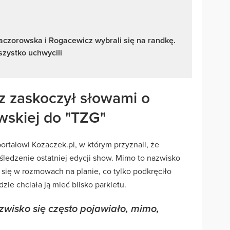
aczorowska i Rogacewicz wybrali się na randkę.
zystko uchwycili
z zaskoczył słowami o
wskiej do "TZG"
rtalowi Kozaczek.pl, w którym przyznali, że
 śledzenie ostatniej edycji show. Mimo to nazwisko
ć się w rozmowach na planie, co tylko podkręciło
ie chciała ją mieć blisko parkietu.
zwisko się często pojawiało, mimo,