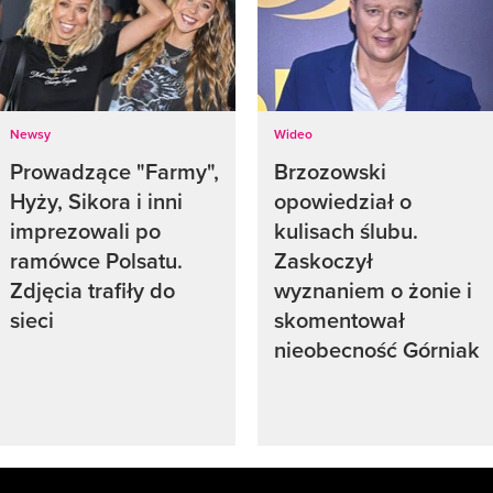
Newsy
Wideo
Prowadzące "Farmy",
Brzozowski
Hyży, Sikora i inni
opowiedział o
imprezowali po
kulisach ślubu.
ramówce Polsatu.
Zaskoczył
Zdjęcia trafiły do
wyznaniem o żonie i
sieci
skomentował
nieobecność Górniak