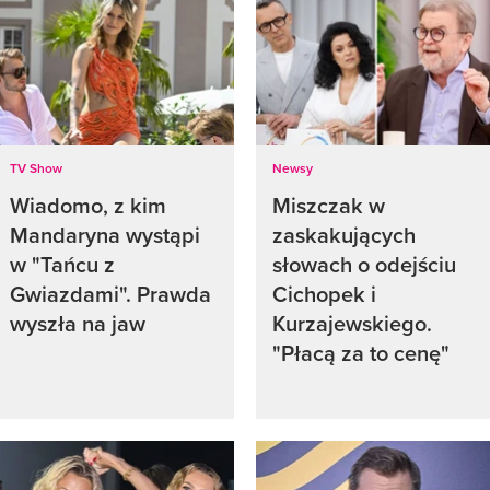
TV Show
Newsy
Wiadomo, z kim
Miszczak w
Mandaryna wystąpi
zaskakujących
w "Tańcu z
słowach o odejściu
Gwiazdami". Prawda
Cichopek i
wyszła na jaw
Kurzajewskiego.
"Płacą za to cenę"