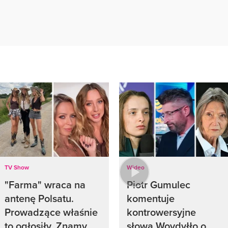
TV Show
Wideo
"Farma" wraca na
Piotr Gumulec
antenę Polsatu.
komentuje
Prowadzące właśnie
kontrowersyjne
to ogłosiły. Znamy
słowa Woydyłło o