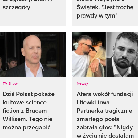
szczegóły
Świątek. "Jest trochę
prawdy w tym"
TV Show
Newsy
Dziś Polsat pokaże
Afera wokół fundacji
kultowe science
Litewki trwa.
fiction z Brucem
Partnerka tragicznie
Willisem. Tego nie
zmarłego posła
można przegapić
zabrała głos: "Nigdy
w życiu nie dostałam