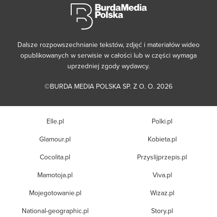
Dalsze rozpowszechnianie tekstów, zdjęć i materiałów wideo
opublikowanych w serwisie w całości lub w części wymaga
uprzedniej zgody wydawcy.
©BURDA MEDIA POLSKA SP. Z O. O. 2026
Elle.pl
Polki.pl
Glamour.pl
Kobieta.pl
Cocolita.pl
Przyslijprzepis.pl
Mamotoja.pl
Viva.pl
Mojegotowanie.pl
Wizaz.pl
National-geographic.pl
Story.pl