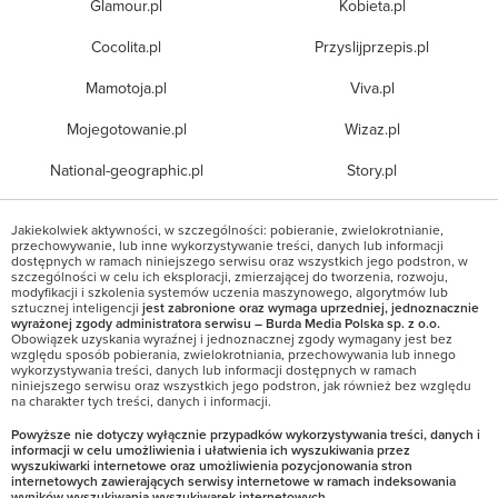
Glamour.pl
Kobieta.pl
Cocolita.pl
Przyslijprzepis.pl
Mamotoja.pl
Viva.pl
Mojegotowanie.pl
Wizaz.pl
National-geographic.pl
Story.pl
Jakiekolwiek aktywności, w szczególności: pobieranie, zwielokrotnianie,
przechowywanie, lub inne wykorzystywanie treści, danych lub informacji
dostępnych w ramach niniejszego serwisu oraz wszystkich jego podstron, w
szczególności w celu ich eksploracji, zmierzającej do tworzenia, rozwoju,
modyfikacji i szkolenia systemów uczenia maszynowego, algorytmów lub
sztucznej inteligencji
jest zabronione oraz wymaga uprzedniej, jednoznacznie
wyrażonej zgody administratora serwisu – Burda Media Polska sp. z o.o.
Obowiązek uzyskania wyraźnej i jednoznacznej zgody wymagany jest bez
względu sposób pobierania, zwielokrotniania, przechowywania lub innego
wykorzystywania treści, danych lub informacji dostępnych w ramach
niniejszego serwisu oraz wszystkich jego podstron, jak również bez względu
na charakter tych treści, danych i informacji.
Powyższe nie dotyczy wyłącznie przypadków wykorzystywania treści, danych i
informacji w celu umożliwienia i ułatwienia ich wyszukiwania przez
wyszukiwarki internetowe oraz umożliwienia pozycjonowania stron
internetowych zawierających serwisy internetowe w ramach indeksowania
wyników wyszukiwania wyszukiwarek internetowych