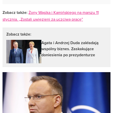
Zobacz także:
Żony Wąsika i Kamińskiego na marszu 11
stycznia. „Zostali uwięzieni za uczciwą pracę”
Zobacz także:
Agata i Andrzej Duda zakładają
wspólny biznes. Zaskakujące
doniesienia po prezydenturze