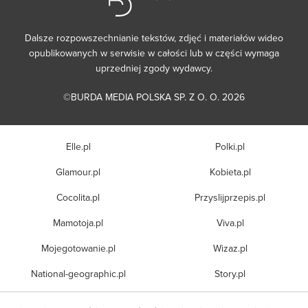
Dalsze rozpowszechnianie tekstów, zdjęć i materiałów wideo
opublikowanych w serwisie w całości lub w części wymaga
uprzedniej zgody wydawcy.
©BURDA MEDIA POLSKA SP. Z O. O. 2026
Elle.pl
Polki.pl
Glamour.pl
Kobieta.pl
Cocolita.pl
Przyslijprzepis.pl
Mamotoja.pl
Viva.pl
Mojegotowanie.pl
Wizaz.pl
National-geographic.pl
Story.pl