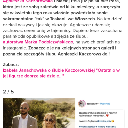
Agnieszka Kaczorowska
i Maciej Pela już po ślubie! Para,
która jest ze sobą zaledwie od kilku miesięcy, a zaręczyła
się w kwietniu tego roku właśnie powiedziała sobie
sakramentalne "tak" w Toskanii we Włoszech.
Na ten dzień
czekali wszyscy i jak się okazuje, Agnieszce udało się
zachować ceremonię w tajemnicy. Dopiero teraz zakochana
para młoda opublikowała zdjęcia ze ślubu,
autorstwa Marka Podolczyńskiego
, na swoich profilach na
Instagramie.
Zobaczcie je na kolejnych stronach galerii i
poznajcie szczegóły ślubu Agnieszki Kaczorowskiej!
Zobacz:
Izabela Janachowska o ślubie Kaczorowskiej "Ostatnio w
jej figurze dobrze się dzieje..."
2 / 5