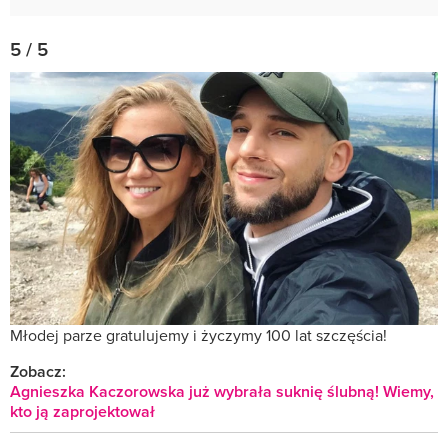
5 / 5
Młodej parze gratulujemy i życzymy 100 lat szczęścia!
Zobacz:
Agnieszka Kaczorowska już wybrała suknię ślubną! Wiemy,
kto ją zaprojektował