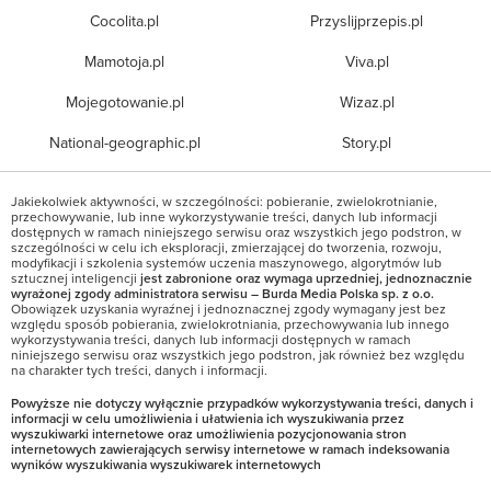
Cocolita.pl
Przyslijprzepis.pl
Mamotoja.pl
Viva.pl
Mojegotowanie.pl
Wizaz.pl
National-geographic.pl
Story.pl
Jakiekolwiek aktywności, w szczególności: pobieranie, zwielokrotnianie,
przechowywanie, lub inne wykorzystywanie treści, danych lub informacji
dostępnych w ramach niniejszego serwisu oraz wszystkich jego podstron, w
szczególności w celu ich eksploracji, zmierzającej do tworzenia, rozwoju,
modyfikacji i szkolenia systemów uczenia maszynowego, algorytmów lub
sztucznej inteligencji
jest zabronione oraz wymaga uprzedniej, jednoznacznie
wyrażonej zgody administratora serwisu – Burda Media Polska sp. z o.o.
Obowiązek uzyskania wyraźnej i jednoznacznej zgody wymagany jest bez
względu sposób pobierania, zwielokrotniania, przechowywania lub innego
wykorzystywania treści, danych lub informacji dostępnych w ramach
niniejszego serwisu oraz wszystkich jego podstron, jak również bez względu
na charakter tych treści, danych i informacji.
Powyższe nie dotyczy wyłącznie przypadków wykorzystywania treści, danych i
informacji w celu umożliwienia i ułatwienia ich wyszukiwania przez
wyszukiwarki internetowe oraz umożliwienia pozycjonowania stron
internetowych zawierających serwisy internetowe w ramach indeksowania
wyników wyszukiwania wyszukiwarek internetowych