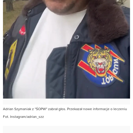
Adrian Szymaniak z "ŚOPW" zabrał głos. Przekazał nowe informacje o leczeniu
Fot. Instagram/adrian_szz