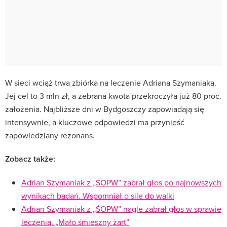
W sieci wciąż trwa zbiórka na leczenie Adriana Szymaniaka.
Jej cel to 3 mln zł, a zebrana kwota przekroczyła już 80 proc.
założenia. Najbliższe dni w Bydgoszczy zapowiadają się
intensywnie, a kluczowe odpowiedzi ma przynieść
zapowiedziany rezonans.
Zobacz także:
Adrian Szymaniak z „ŚOPW” zabrał głos po najnowszych
wynikach badań. Wspomniał o sile do walki
Adrian Szymaniak z „ŚOPW” nagle zabrał głos w sprawie
leczenia. „Mało śmieszny żart”