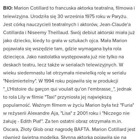
BIO:
Marion Cotillard to francuska aktorka teatralna, filmowa i
telewizyjna. Urodziła się 30 września 1975 roku w Paryżu.
Jest córką nauczycieli teatralnych i aktorów, Jean-Claude'a
Cotillarda i Niseemy Theillaud. Swój debiut aktorski miała już
jako dziecko, kiedy to grała w sztukach ojca. Mała Marion
pojawiała się wszędzie tam, gdzie wymagana była rola
dziecięca. Jako nastolatka występowała już nie tylko na
deskach teatru, lecz także w serialach telewizyjnych. W
wieku siedemnastu lat otrzymała niewielką rolę w serialu
"Nieśmiertelny". W 1994 roku pojawiła się w produkcji
"_L'Histoire du garçon qui voulait qu'on l'embrasse_", jednak
to rola Lily w filmie "Taxi" przyniosła jej największą
popularność. Ważnym filmem w życiu Marion była też "Furia"
w reżyserii Alexandre Aja, "Lisa" z 2001 roku i "Niczego nie
żałuję - Edith Piaf". Za ten ostatni obraz otrzymała m.in.
Oscara, Złoty Glob oraz nagrodę BAFTA. Marion Cotillard jest
również świetną modelką. Słynna aktorka pojawiła się na