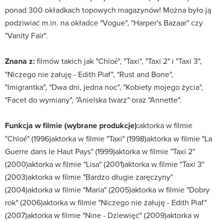
ponad 300 okładkach topowych magazynów! Można było ją
podziwiać m.in. na okładce "Vogue", "Harper's Bazaar" czy
"Vanity Fair".
Znana z:
filmów takich jak "Chloé", "Taxi", "Taxi 2" i "Taxi 3",
"Niczego nie żałuję - Edith Piaf", "Rust and Bone",
"Imigrantka", "Dwa dni, jedna noc", "Kobiety mojego życia",
"Facet do wymiany", "Anielska twarz" oraz "Annette".
Funkcja w filmie (wybrane produkcje):
aktorka w filmie
"Chloé" (1996)aktorka w filmie "Taxi" (1998)aktorka w filmie "La
Guerre dans le Haut Pays" (1999)aktorka w filmie "Taxi 2"
(2000)aktorka w filmie "Lisa" (2001)aktorka w filmie "Taxi 3"
(2003)aktorka w filmie "Bardzo długie zaręczyny"
(2004)aktorka w filmie "Maria" (2005)aktorka w filmie "Dobry
rok" (2006)aktorka w filmie "Niczego nie żałuję - Edith Piaf"
(2007)aktorka w filmie "Nine - Dziewięć" (2009)aktorka w