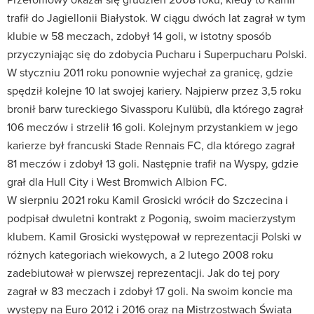
trafił do Jagiellonii Białystok. W ciągu dwóch lat zagrał w tym
klubie w 58 meczach, zdobył 14 goli, w istotny sposób
przyczyniając się do zdobycia Pucharu i Superpucharu Polski.
W styczniu 2011 roku ponownie wyjechał za granicę, gdzie
spędził kolejne 10 lat swojej kariery. Najpierw przez 3,5 roku
bronił barw tureckiego Sivassporu Kulübü, dla którego zagrał
106 meczów i strzelił 16 goli. Kolejnym przystankiem w jego
karierze był francuski Stade Rennais FC, dla którego zagrał
81 meczów i zdobył 13 goli. Następnie trafił na Wyspy, gdzie
grał dla Hull City i West Bromwich Albion FC.
W sierpniu 2021 roku Kamil Grosicki wrócił do Szczecina i
podpisał dwuletni kontrakt z Pogonią, swoim macierzystym
klubem. Kamil Grosicki występował w reprezentacji Polski w
różnych kategoriach wiekowych, a 2 lutego 2008 roku
zadebiutował w pierwszej reprezentacji. Jak do tej pory
zagrał w 83 meczach i zdobył 17 goli. Na swoim koncie ma
występy na Euro 2012 i 2016 oraz na Mistrzostwach Świata