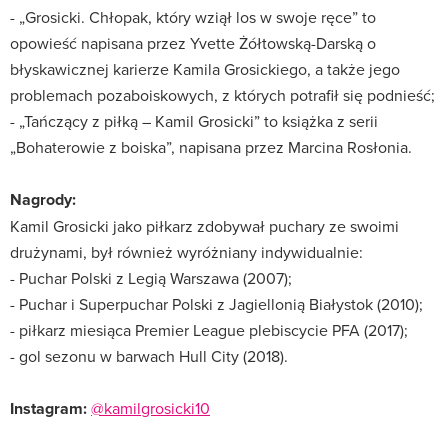
- „Grosicki. Chłopak, który wziął los w swoje ręce” to
opowieść napisana przez Yvette Żółtowską-Darską o
błyskawicznej karierze Kamila Grosickiego, a także jego
problemach pozaboiskowych, z których potrafił się podnieść;
- „Tańczący z piłką – Kamil Grosicki” to książka z serii
„Bohaterowie z boiska”, napisana przez Marcina Rosłonia.
Nagrody:
Kamil Grosicki jako piłkarz zdobywał puchary ze swoimi
drużynami, był również wyróżniany indywidualnie:
- Puchar Polski z Legią Warszawa (2007);
- Puchar i Superpuchar Polski z Jagiellonią Białystok (2010);
- piłkarz miesiąca Premier League plebiscycie PFA (2017);
- gol sezonu w barwach Hull City (2018).
Instagram:
@kamilgrosicki10