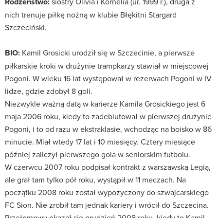
Rodzeństwo:
siostry Olivia i Kornelia (ur. 1999 r.), druga z
nich trenuje piłkę nożną w klubie Błękitni Stargard
Szczeciński.
BIO:
Kamil Grosicki urodził się w Szczecinie, a pierwsze
piłkarskie kroki w drużynie trampkarzy stawiał w miejscowej
Pogoni. W wieku 16 lat występował w rezerwach Pogoni w IV
lidze, gdzie zdobył 8 goli.
Niezwykle ważną datą w karierze Kamila Grosickiego jest 6
maja 2006 roku, kiedy to zadebiutował w pierwszej drużynie
Pogoni, i to od razu w ekstraklasie, wchodząc na boisko w 86
minucie. Miał wtedy 17 lat i 10 miesięcy. Cztery miesiące
później zaliczył pierwszego gola w seniorskim futbolu.
W czerwcu 2007 roku podpisał kontrakt z warszawską Legią,
ale grał tam tylko pół roku, wystąpił w 11 meczach. Na
początku 2008 roku został wypożyczony do szwajcarskiego
FC Sion. Nie zrobił tam jednak kariery i wrócił do Szczecina.
Przełomowy okazał się grudzień 2008 roku, kiedy to Kamil