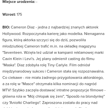
Miejsce urodzenia:
-
Wzrost:
175
BIO:
Cameron Diaz - jedna z najbardziej znanych aktorek
Hollywood. Rozpoczynała karierę jako modelka. Nienaganna
figura, którą aktorka szczyci się do dziś, pozwoliła
młodziutkiej Cameron trafić m.in. na okładkę magazynu
"Seventeen. Wzięła też udział w kampanii reklamowej marki
Cavin Klein i Levi's. Jej plany odmienił casting do filmu
"Maska". Diaz zdobyła rolę Tiny Carlyle. Film odniósł
międzynarodowy sukces i Cameron stała się rozpoznawalna.
Co ciekawe - nie miała żadnego przygotowania aktorskiego,
a za rolę w "Masce" otrzymała kilka nominacji do nagród
MTV! Szybko zaczęła dostawać intratne propozycje filmowe -
główna rola w "Mój chłopak się żeni", "Sposób na blondynkę"
czy "Aniołki Charliego". Zaproszona została do pracy nad