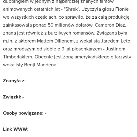
dubbingiem w jednym z najbardziej znanych filmów
animowanych ostatnich lat - "Shrek". Użyczyła głosu Fionie
we wszystkich częściach, co sprawiło, że za całą produkcję
zainkasowała ponad 50 milionów dolarów. Cameron Diaz,
znana jest również z burzliwych romansów, Związana była
m.in. z aktorem Mattem Dillonem, z wokalistą Jaredem Leto
oraz młodszym od siebie o 9 lat piosenkarzem - Justinem
Timberlakiem. Obecnie jest żoną amerykańskiego gitarzysty i
wokalisty Benji Maddena.
Znany/a z:
-
Związki:
-
Osoby powiązane:
-
Link WWW:
-