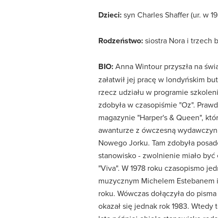
Dzieci:
syn Charles Shaffer (ur. w 1985
Rodzeństwo:
siostra Nora i trzech b
BIO:
Anna Wintour przyszła na świa
załatwił jej pracę w londyńskim but
rzecz udziału w programie szkol
zdobyła w czasopiśmie "Oz". Praw
magazynie "Harper's & Queen", któ
awanturze z ówczesną wydawczynią
Nowego Jorku. Tam zdobyła posadę m
stanowisko - zwolnienie miało być
"Viva". W 1978 roku czasopismo je
muzycznym Michelem Estebanem i d
roku. Wówczas dołączyła do pisma 
okazał się jednak rok 1983. Wtedy 