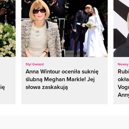
Styl Gwiazd
Newsy
Anna Wintour oceniła suknię
Rubi
ślubną Meghan Markle! Jej
okł
ię
słowa zaskakują
Vogu
Ann