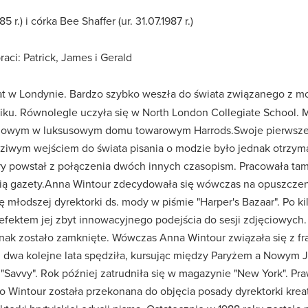
 r.) i córka Bee Shaffer (ur. 31.07.1987 r.)
raci: Patrick, James i Gerald
t w Londynie. Bardzo szybko weszła do świata związanego z modą
iku. Równolegle uczyła się w North London Collegiate School. Ma
eniowym w luksusowym domu towarowym Harrods.Swoje pierwsze 
dziwym wejściem do świata pisania o modzie było jednak otrzy
ry powstał z połączenia dwóch innych czasopism. Pracowała tam
 gazety.Anna Wintour zdecydowała się wówczas na opuszczenie 
łodszej dyrektorki ds. mody w piśmie "Harper's Bazaar". Po kil
 efektem jej zbyt innowacyjnego podejścia do sesji zdjęciowych
dnak zostało zamknięte. Wówczas Anna Wintour związała się z 
wa kolejne lata spędziła, kursując między Paryżem a Nowym J
"Savvy". Rok później zatrudniła się w magazynie "New York". P
to Wintour została przekonana do objęcia posady dyrektorki kre