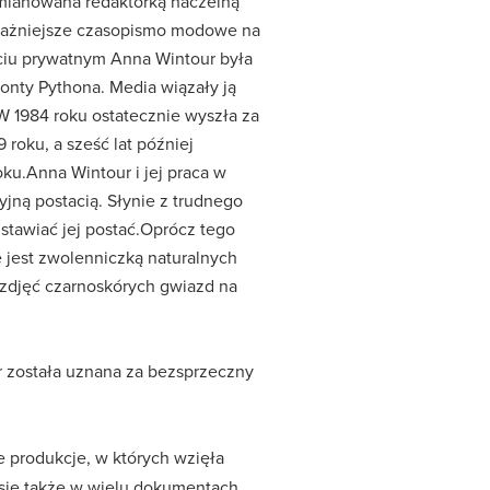
a mianowana redaktorką naczelną
ajważniejsze czasopismo modowe na
yciu prywatnym Anna Wintour była
onty Pythona. Media wiązały ją
W 1984 roku ostatecznie wyszła za
roku, a sześć lat później
ku.Anna Wintour i jej praca w
jną postacią. Słynie z trudnego
dstawiać jej postać.Oprócz tego
 jest zwolenniczką naturalnych
u zdjęć czarnoskórych gwiazd na
r została uznana za bezsprzeczny
e produkcje, w których wzięła
ła się także w wielu dokumentach