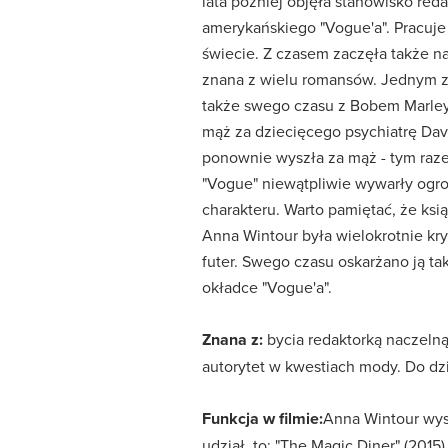
lata później objęła stanowisko red
amerykańskiego "Vogue'a". Pracuje
świecie. Z czasem zaczęła także n
znana z wielu romansów. Jednym z 
także swego czasu z Bobem Marleye
mąż za dziecięcego psychiatrę Davi
ponownie wyszła za mąż - tym razem
"Vogue" niewątpliwie wywarły ogro
charakteru. Warto pamiętać, że ksią
Anna Wintour była wielokrotnie kr
futer. Swego czasu oskarżano ją ta
okładce "Vogue'a".
Znana z:
bycia redaktorką naczelną
autorytet w kwestiach mody. Do dzi
Funkcja w filmie:
Anna Wintour wyst
udział, to: "The Magic Diner" (2015