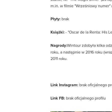
m.in. w filmie "Wrześniowy numer" 
Płyty:
brak
Książki:
- "Oscar de la Renta: His L
Nagrody:
Wintour zdobyła kilka od
roku, a następnie w 2016 roku (wr
2011 roku.
Link Instagram:
brak oficjalnego pr
Link FB:
brak oficjalnego profilu