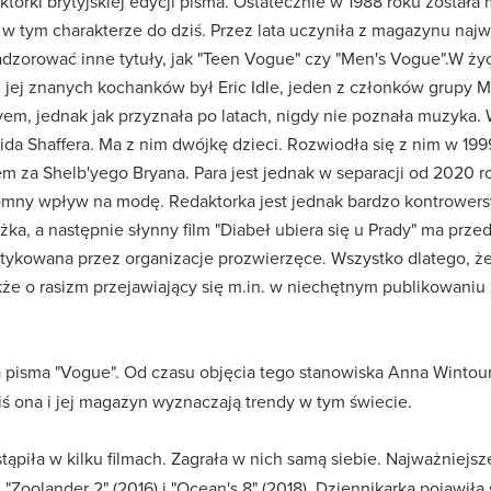
aktorki brytyjskiej edycji pisma. Ostatecznie w 1988 roku został
 w tym charakterze do dziś. Przez lata uczyniła z magazynu n
adzorować inne tytuły, jak "Teen Vogue" czy "Men's Vogue".W ż
jej znanych kochanków był Eric Idle, jeden z członków grupy M
m, jednak jak przyznała po latach, nigdy nie poznała muzyka. 
da Shaffera. Ma z nim dwójkę dzieci. Rozwiodła się z nim w 1999 
 za Shelb'yego Bryana. Para jest jednak w separacji od 2020 ro
mny wpływ na modę. Redaktorka jest jednak bardzo kontrowersy
żka, a następnie słynny film "Diabeł ubiera się u Prady" ma prze
ytykowana przez organizacje prozwierzęce. Wszystko dlatego, że
kże o rasizm przejawiający się m.in. w niechętnym publikowani
 pisma "Vogue". Od czasu objęcia tego stanowiska Anna Wintou
ś ona i jej magazyn wyznaczają trendy w tym świecie.
ąpiła w kilku filmach. Zagrała w nich samą siebie. Najważniejsz
), "Zoolander 2" (2016) i "Ocean's 8" (2018). Dziennikarka pojawi