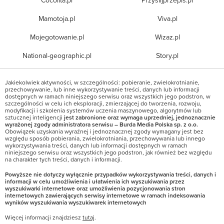
Cocolita.pl
Przyslijprzepis.pl
Mamotoja.pl
Viva.pl
Mojegotowanie.pl
Wizaz.pl
National-geographic.pl
Story.pl
Jakiekolwiek aktywności, w szczególności: pobieranie, zwielokrotnianie,
przechowywanie, lub inne wykorzystywanie treści, danych lub informacji
dostępnych w ramach niniejszego serwisu oraz wszystkich jego podstron, w
szczególności w celu ich eksploracji, zmierzającej do tworzenia, rozwoju,
modyfikacji i szkolenia systemów uczenia maszynowego, algorytmów lub
sztucznej inteligencji
jest zabronione oraz wymaga uprzedniej, jednoznacznie
wyrażonej zgody administratora serwisu – Burda Media Polska sp. z o.o.
Obowiązek uzyskania wyraźnej i jednoznacznej zgody wymagany jest bez
względu sposób pobierania, zwielokrotniania, przechowywania lub innego
wykorzystywania treści, danych lub informacji dostępnych w ramach
niniejszego serwisu oraz wszystkich jego podstron, jak również bez względu
na charakter tych treści, danych i informacji.
Powyższe nie dotyczy wyłącznie przypadków wykorzystywania treści, danych i
informacji w celu umożliwienia i ułatwienia ich wyszukiwania przez
wyszukiwarki internetowe oraz umożliwienia pozycjonowania stron
internetowych zawierających serwisy internetowe w ramach indeksowania
wyników wyszukiwania wyszukiwarek internetowych
Więcej informacji znajdziesz
tutaj
.