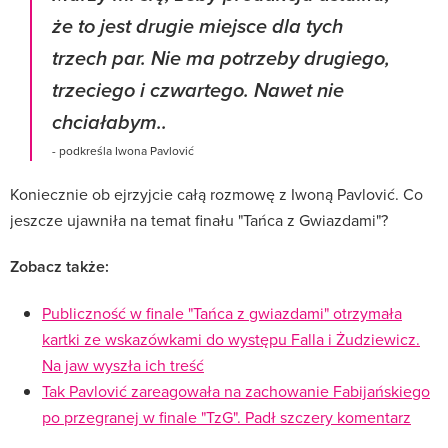
że to jest drugie miejsce dla tych
trzech par. Nie ma potrzeby drugiego,
trzeciego i czwartego. Nawet nie
chciałabym..
- podkreśla Iwona Pavlović
Koniecznie ob ejrzyjcie całą rozmowę z Iwoną Pavlović. Co
jeszcze ujawniła na temat finału "Tańca z Gwiazdami"?
Zobacz także:
Publiczność w finale "Tańca z gwiazdami" otrzymała
kartki ze wskazówkami do występu Falla i Żudziewicz.
Na jaw wyszła ich treść
Tak Pavlović zareagowała na zachowanie Fabijańskiego
po przegranej w finale "TzG". Padł szczery komentarz