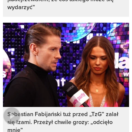
wydarzyć”
Sebastian Fabijański tuż przed „TzG” zalał
się łzami. Przeżył chwile grozy: „odcięło
mnie”