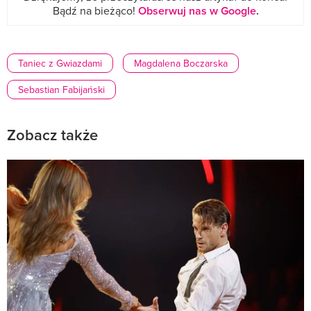
Bądź na bieżąco!
Obserwuj nas w Google
.
Taniec z Gwiazdami
Magdalena Boczarska
Sebastian Fabijański
Zobacz także