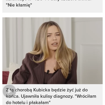
"Nie kłamię"
Z tą chorobą Kubicka będzie żyć już do
końca. Ujawniła kulisy diagnozy. "Wróciłam
do hotelu i płakałam"