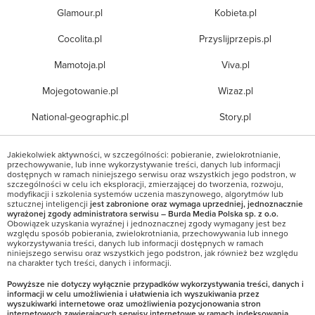
Glamour.pl
Kobieta.pl
Cocolita.pl
Przyslijprzepis.pl
Mamotoja.pl
Viva.pl
Mojegotowanie.pl
Wizaz.pl
National-geographic.pl
Story.pl
Jakiekolwiek aktywności, w szczególności: pobieranie, zwielokrotnianie,
przechowywanie, lub inne wykorzystywanie treści, danych lub informacji
dostępnych w ramach niniejszego serwisu oraz wszystkich jego podstron, w
szczególności w celu ich eksploracji, zmierzającej do tworzenia, rozwoju,
modyfikacji i szkolenia systemów uczenia maszynowego, algorytmów lub
sztucznej inteligencji
jest zabronione oraz wymaga uprzedniej, jednoznacznie
wyrażonej zgody administratora serwisu – Burda Media Polska sp. z o.o.
Obowiązek uzyskania wyraźnej i jednoznacznej zgody wymagany jest bez
względu sposób pobierania, zwielokrotniania, przechowywania lub innego
wykorzystywania treści, danych lub informacji dostępnych w ramach
niniejszego serwisu oraz wszystkich jego podstron, jak również bez względu
na charakter tych treści, danych i informacji.
Powyższe nie dotyczy wyłącznie przypadków wykorzystywania treści, danych i
informacji w celu umożliwienia i ułatwienia ich wyszukiwania przez
wyszukiwarki internetowe oraz umożliwienia pozycjonowania stron
internetowych zawierających serwisy internetowe w ramach indeksowania