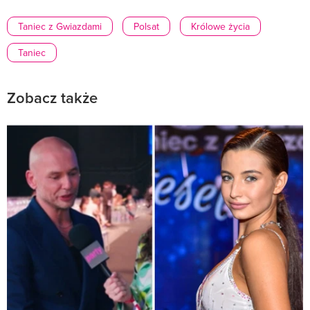
Taniec z Gwiazdami
Polsat
Królowe życia
Taniec
Zobacz także