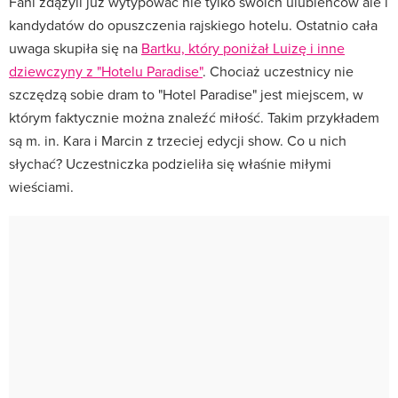
Fani zdążyli już wytypować nie tylko swoich ulubieńców ale i
kandydatów do opuszczenia rajskiego hotelu. Ostatnio cała
uwaga skupiła się na
Bartku, który poniżał Luizę i inne
dziewczyny z "Hotelu Paradise"
. Chociaż uczestnicy nie
szczędzą sobie dram to "Hotel Paradise" jest miejscem, w
którym faktycznie można znaleźć miłość. Takim przykładem
są m. in. Kara i Marcin z trzeciej edycji show. Co u nich
słychać? Uczestniczka podzieliła się właśnie miłymi
wieściami.