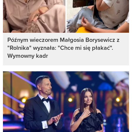
Późnym wieczorem Małgosia Borysewicz z
"Rolnika" wyznała: "Chce mi się płakać".
Wymowny kadr