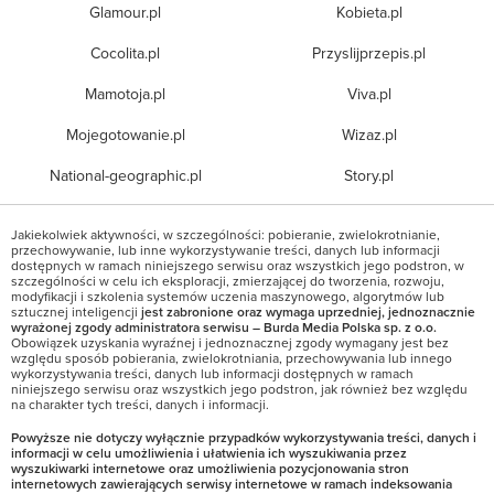
Glamour.pl
Kobieta.pl
Cocolita.pl
Przyslijprzepis.pl
Mamotoja.pl
Viva.pl
Mojegotowanie.pl
Wizaz.pl
National-geographic.pl
Story.pl
Jakiekolwiek aktywności, w szczególności: pobieranie, zwielokrotnianie,
przechowywanie, lub inne wykorzystywanie treści, danych lub informacji
dostępnych w ramach niniejszego serwisu oraz wszystkich jego podstron, w
szczególności w celu ich eksploracji, zmierzającej do tworzenia, rozwoju,
modyfikacji i szkolenia systemów uczenia maszynowego, algorytmów lub
sztucznej inteligencji
jest zabronione oraz wymaga uprzedniej, jednoznacznie
wyrażonej zgody administratora serwisu – Burda Media Polska sp. z o.o.
Obowiązek uzyskania wyraźnej i jednoznacznej zgody wymagany jest bez
względu sposób pobierania, zwielokrotniania, przechowywania lub innego
wykorzystywania treści, danych lub informacji dostępnych w ramach
niniejszego serwisu oraz wszystkich jego podstron, jak również bez względu
na charakter tych treści, danych i informacji.
Powyższe nie dotyczy wyłącznie przypadków wykorzystywania treści, danych i
informacji w celu umożliwienia i ułatwienia ich wyszukiwania przez
wyszukiwarki internetowe oraz umożliwienia pozycjonowania stron
internetowych zawierających serwisy internetowe w ramach indeksowania