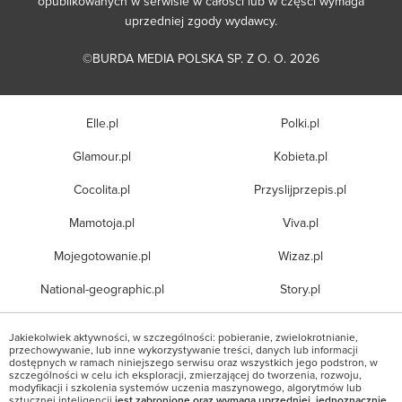
opublikowanych w serwisie w całości lub w części wymaga
uprzedniej zgody wydawcy.
©BURDA MEDIA POLSKA SP. Z O. O. 2026
Elle.pl
Polki.pl
Glamour.pl
Kobieta.pl
Cocolita.pl
Przyslijprzepis.pl
Mamotoja.pl
Viva.pl
Mojegotowanie.pl
Wizaz.pl
National-geographic.pl
Story.pl
Jakiekolwiek aktywności, w szczególności: pobieranie, zwielokrotnianie,
przechowywanie, lub inne wykorzystywanie treści, danych lub informacji
dostępnych w ramach niniejszego serwisu oraz wszystkich jego podstron, w
szczególności w celu ich eksploracji, zmierzającej do tworzenia, rozwoju,
modyfikacji i szkolenia systemów uczenia maszynowego, algorytmów lub
sztucznej inteligencji
jest zabronione oraz wymaga uprzedniej, jednoznacznie