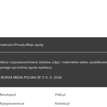
rywatności
Porady
Moje zgody
Dalsze rozpowszechnianie tekstów, zdjęć i materiałów wideo opublikowan
wymaga uprzedniej zgody wydawcy.
©BURDA MEDIA POLSKA SP. Z O. O. 2026
amotoja.pl
Polki.pl
ojegotowanie.pl
Kobieta.pl