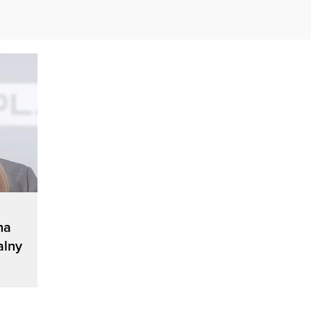
na
alny