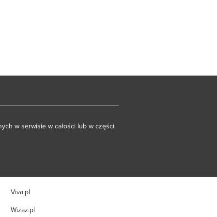
ych w serwisie w całości lub w części
Viva.pl
Wizaz.pl