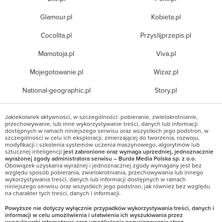
Glamour.pl
Kobieta.pl
Cocolita.pl
Przyslijprzepis.pl
Mamotoja.pl
Viva.pl
Mojegotowanie.pl
Wizaz.pl
National-geographic.pl
Story.pl
Jakiekolwiek aktywności, w szczególności: pobieranie, zwielokrotnianie,
przechowywanie, lub inne wykorzystywanie treści, danych lub informacji
dostępnych w ramach niniejszego serwisu oraz wszystkich jego podstron, w
szczególności w celu ich eksploracji, zmierzającej do tworzenia, rozwoju,
modyfikacji i szkolenia systemów uczenia maszynowego, algorytmów lub
sztucznej inteligencji
jest zabronione oraz wymaga uprzedniej, jednoznacznie
wyrażonej zgody administratora serwisu – Burda Media Polska sp. z o.o.
Obowiązek uzyskania wyraźnej i jednoznacznej zgody wymagany jest bez
względu sposób pobierania, zwielokrotniania, przechowywania lub innego
wykorzystywania treści, danych lub informacji dostępnych w ramach
niniejszego serwisu oraz wszystkich jego podstron, jak również bez względu
na charakter tych treści, danych i informacji.
Powyższe nie dotyczy wyłącznie przypadków wykorzystywania treści, danych i
informacji w celu umożliwienia i ułatwienia ich wyszukiwania przez
wyszukiwarki internetowe oraz umożliwienia pozycjonowania stron