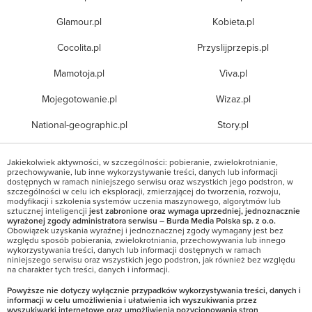
Glamour.pl
Kobieta.pl
Cocolita.pl
Przyslijprzepis.pl
Mamotoja.pl
Viva.pl
Mojegotowanie.pl
Wizaz.pl
National-geographic.pl
Story.pl
Jakiekolwiek aktywności, w szczególności: pobieranie, zwielokrotnianie,
przechowywanie, lub inne wykorzystywanie treści, danych lub informacji
dostępnych w ramach niniejszego serwisu oraz wszystkich jego podstron, w
szczególności w celu ich eksploracji, zmierzającej do tworzenia, rozwoju,
modyfikacji i szkolenia systemów uczenia maszynowego, algorytmów lub
sztucznej inteligencji
jest zabronione oraz wymaga uprzedniej, jednoznacznie
wyrażonej zgody administratora serwisu – Burda Media Polska sp. z o.o.
Obowiązek uzyskania wyraźnej i jednoznacznej zgody wymagany jest bez
względu sposób pobierania, zwielokrotniania, przechowywania lub innego
wykorzystywania treści, danych lub informacji dostępnych w ramach
niniejszego serwisu oraz wszystkich jego podstron, jak również bez względu
na charakter tych treści, danych i informacji.
Powyższe nie dotyczy wyłącznie przypadków wykorzystywania treści, danych i
informacji w celu umożliwienia i ułatwienia ich wyszukiwania przez
wyszukiwarki internetowe oraz umożliwienia pozycjonowania stron