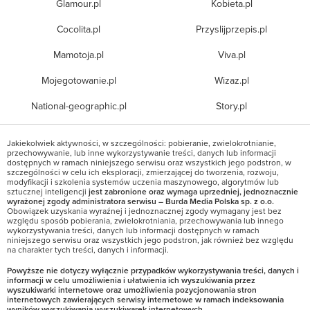
Glamour.pl
Kobieta.pl
Cocolita.pl
Przyslijprzepis.pl
Mamotoja.pl
Viva.pl
Mojegotowanie.pl
Wizaz.pl
National-geographic.pl
Story.pl
Jakiekolwiek aktywności, w szczególności: pobieranie, zwielokrotnianie,
przechowywanie, lub inne wykorzystywanie treści, danych lub informacji
dostępnych w ramach niniejszego serwisu oraz wszystkich jego podstron, w
szczególności w celu ich eksploracji, zmierzającej do tworzenia, rozwoju,
modyfikacji i szkolenia systemów uczenia maszynowego, algorytmów lub
sztucznej inteligencji
jest zabronione oraz wymaga uprzedniej, jednoznacznie
wyrażonej zgody administratora serwisu – Burda Media Polska sp. z o.o.
Obowiązek uzyskania wyraźnej i jednoznacznej zgody wymagany jest bez
względu sposób pobierania, zwielokrotniania, przechowywania lub innego
wykorzystywania treści, danych lub informacji dostępnych w ramach
niniejszego serwisu oraz wszystkich jego podstron, jak również bez względu
na charakter tych treści, danych i informacji.
Powyższe nie dotyczy wyłącznie przypadków wykorzystywania treści, danych i
informacji w celu umożliwienia i ułatwienia ich wyszukiwania przez
wyszukiwarki internetowe oraz umożliwienia pozycjonowania stron
internetowych zawierających serwisy internetowe w ramach indeksowania
wyników wyszukiwania wyszukiwarek internetowych