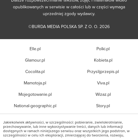
Dalsze rozpowszechnianie tekstów, zdjęć i materiałów wideo
opublikowanych w serwisie w całości lub w części wymaga
uprzedniej zgody wydawcy.
©BURDA MEDIA POLSKA SP. Z O. O. 2026
Elle.pl
Polki.pl
Glamour.pl
Kobieta.pl
Cocolita.pl
Przyslijprzepis.pl
Mamotoja.pl
Viva.pl
Mojegotowanie.pl
Wizaz.pl
National-geographic.pl
Story.pl
Jakiekolwiek aktywności, w szczególności: pobieranie, zwielokrotnianie,
przechowywanie, lub inne wykorzystywanie treści, danych lub informacji
dostępnych w ramach niniejszego serwisu oraz wszystkich jego podstron, w
szczególności w celu ich eksploracji, zmierzającej do tworzenia, rozwoju,