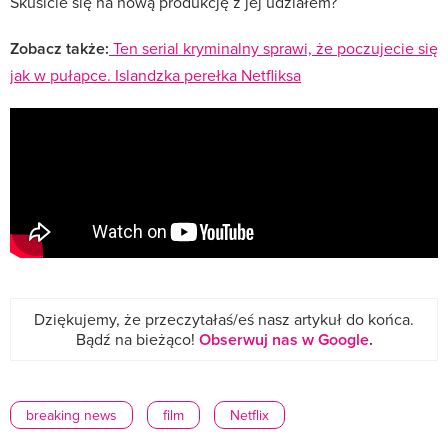
Skusicie się na nową produkcję z jej udziałem?
Zobacz także:
Ten serial kryminalny sprawi, że poczujecie się
jak w pułapce. Islandzka perełka Netfliksa
Dziękujemy, że przeczytałaś/eś nasz artykuł do końca.
Bądź na bieżąco!
Obserwuj nas w Google
.
breaking news
film
Netflix