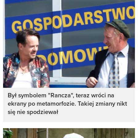
Był symbolem "Rancza", teraz wróci na
ekrany po metamorfozie. Takiej zmiany nikt
się nie spodziewał