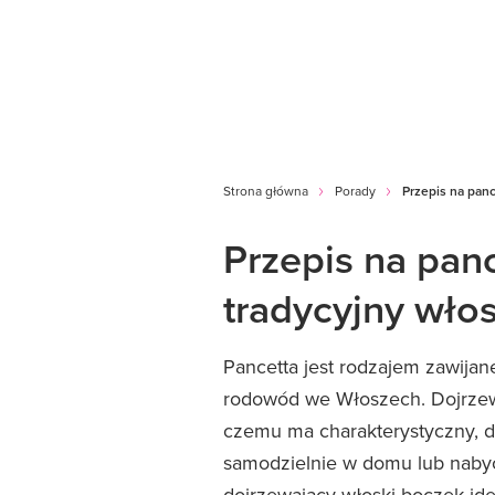
Strona główna
Porady
Przepis na panc
Przepis na pan
tradycyjny wło
Pancetta jest rodzajem zawija
rodowód we Włoszech. Dojrzew
czemu ma charakterystyczny, d
samodzielnie w domu lub nabyć
dojrzewający włoski boczek ide