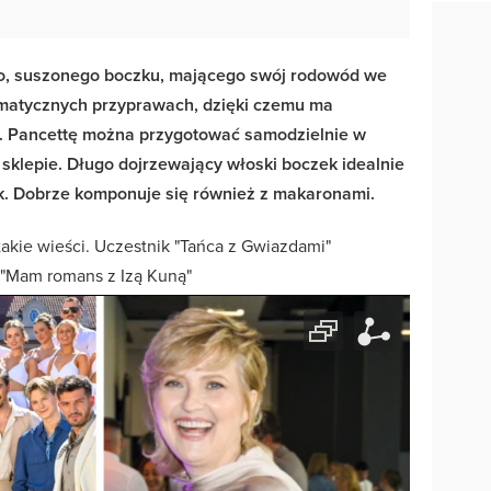
go, suszonego boczku, mającego swój rodowód we
matycznych przyprawach, dzięki czemu ma
k. Pancettę można przygotować samodzielnie w
sklepie. Długo dojrzewający włoski boczek idealnie
ek. Dobrze komponuje się również z makaronami.
akie wieści. Uczestnik "Tańca z Gwiazdami"
 "Mam romans z Izą Kuną"