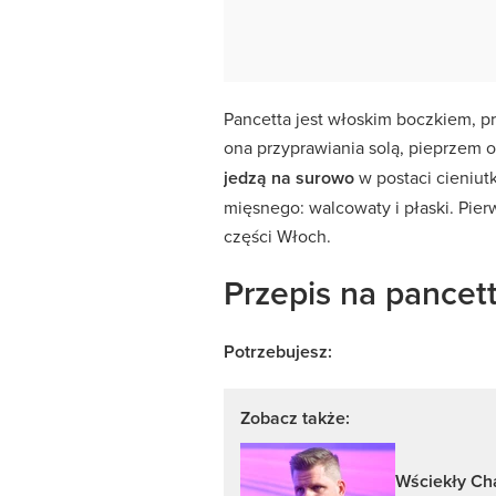
Pancetta jest włoskim boczkiem, 
ona przyprawiania solą, pieprzem 
jedzą na surowo
w postaci cieniut
mięsnego: walcowaty i płaski. Pier
części Włoch.
Przepis na pancet
Potrzebujesz:
Zobacz także:
Wściekły Cha