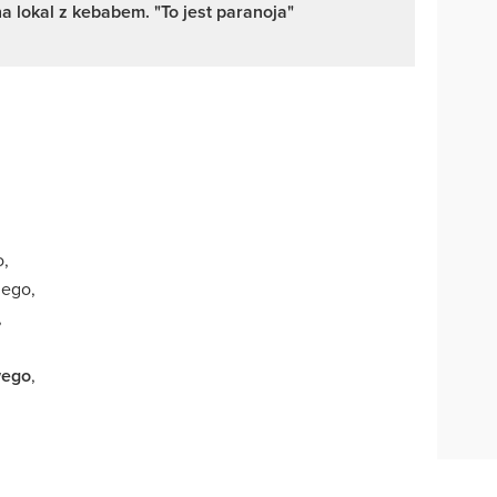
a lokal z kebabem. "To jest paranoja"
o,
nego,
,
wego
,