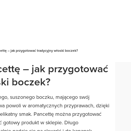
ettę – jak przygotować tradycyjny włoski boczek?
cettę – jak przygotować
ski boczek?
nego, suszonego boczku, mającego swój
a powoli w aromatycznych przyprawach, dzięki
elikatny smak. Pancettę można przygotować
 gotowy produkt w sklepie. Długo
alnie nadaje się na skwarki i do kanapek.