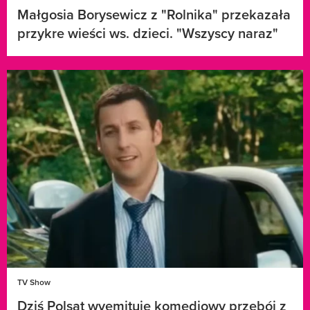
Małgosia Borysewicz z "Rolnika" przekazała
przykre wieści ws. dzieci. "Wszyscy naraz"
TV Show
Dziś Polsat wyemituje komediowy przebój z