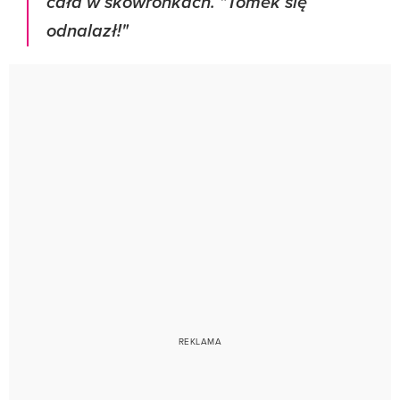
cała w skowronkach. "Tomek się
odnalazł!"