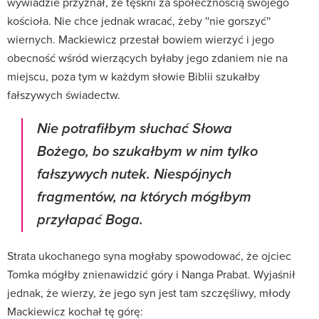
wywiadzie przyznał, że tęskni za społecznością swojego
kościoła. Nie chce jednak wracać, żeby ''nie gorszyć''
wiernych. Mackiewicz przestał bowiem wierzyć i jego
obecność wśród wierzących byłaby jego zdaniem nie na
miejscu, poza tym w każdym słowie Biblii szukałby
fałszywych świadectw.
Nie potrafiłbym słuchać Słowa
Bożego, bo szukałbym w nim tylko
fałszywych nutek. Niespójnych
fragmentów, na których mógłbym
przyłapać Boga.
Strata ukochanego syna mogłaby spowodować, że ojciec
Tomka mógłby znienawidzić góry i Nanga Prabat. Wyjaśnił
jednak, że wierzy, że jego syn jest tam szczęśliwy, młody
Mackiewicz kochał tę górę: