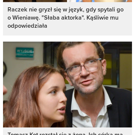
Raczek nie gryzł się w język, gdy spytali go
o Wieniawę. "Słaba aktorka". Kąśliwie mu
odpowiedziała
Tomasz Kot rozstał się z żoną. Ich córka ma