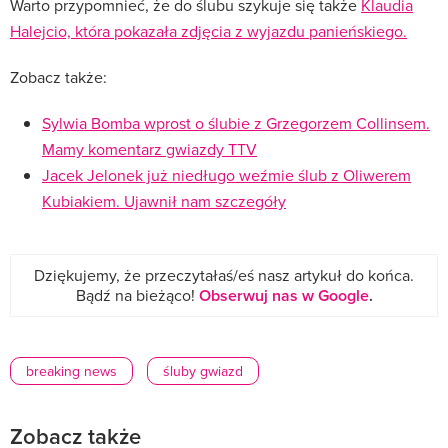
Warto przypomnieć, że do ślubu szykuje się także
Klaudia
Halejcio, która pokazała zdjęcia z wyjazdu panieńskiego.
Zobacz także:
Sylwia Bomba wprost o ślubie z Grzegorzem Collinsem.
Mamy komentarz gwiazdy TTV
Jacek Jelonek już niedługo weźmie ślub z Oliwerem
Kubiakiem. Ujawnił nam szczegóły
Dziękujemy, że przeczytałaś/eś nasz artykuł do końca.
Bądź na bieżąco!
Obserwuj nas w Google
.
breaking news
śluby gwiazd
Zobacz także