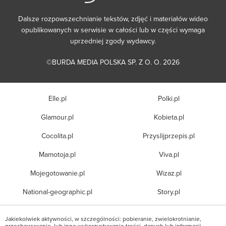
Dalsze rozpowszechnianie tekstów, zdjęć i materiałów wideo
opublikowanych w serwisie w całości lub w części wymaga
uprzedniej zgody wydawcy.
©BURDA MEDIA POLSKA SP. Z O. O. 2026
Elle.pl
Polki.pl
Glamour.pl
Kobieta.pl
Cocolita.pl
Przyslijprzepis.pl
Mamotoja.pl
Viva.pl
Mojegotowanie.pl
Wizaz.pl
National-geographic.pl
Story.pl
Jakiekolwiek aktywności, w szczególności: pobieranie, zwielokrotnianie,
przechowywanie, lub inne wykorzystywanie treści, danych lub informacji