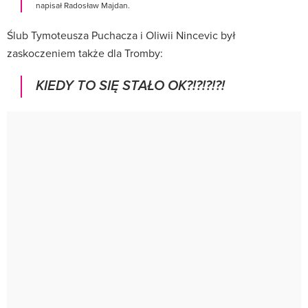
napisał Radosław Majdan.
Ślub Tymoteusza Puchacza i Oliwii Nincevic był
zaskoczeniem także dla Tromby:
KIEDY TO SIĘ STAŁO OK?!?!?!?!