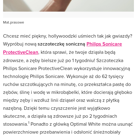
Mat.prasowe
Chcesz mieć piękny, hollywoodzki uśmiech tak jak gwiazdy?
Wypróbuj nową
szczoteczkę soniczną
Philips Sonicare
ProtectiveClean
, która sprawi, że twoje dziąsła będą
zdrowsze, a zęby bielsze już po 1 tygodniu! Szczoteczka
Philips Sonicare ProtectiveClean wykorzystuje innowacyjną
technologię Philips Sonicare. Wykonuje aż do 62 tysięcy
ruchów szczotkujących na minutę, co przekształca pastę do
zębów, ślinę i wodę w mikrobąbelki, które docierają głęboko
między zęby i wzdłuż linii dziąseł oraz walczą z płytką
nazębną. Dzięki temu czyszczenie jest wyjątkowo
skuteczne, a dziąsła są zdrowsze już po 2 tygodniach
1
stosowania.
Ponadto z główką Optimal White można usunąć
powierzchniowe przebarwienia i odsłonić śnieżnobiały