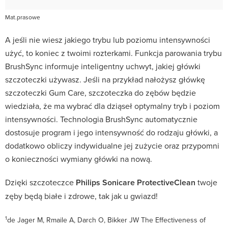
Mat.prasowe
A jeśli nie wiesz jakiego trybu lub poziomu intensywności
użyć, to koniec z twoimi rozterkami. Funkcja parowania trybu
BrushSync informuje inteligentny uchwyt, jakiej główki
szczoteczki używasz. Jeśli na przykład nałożysz główkę
szczoteczki Gum Care, szczoteczka do zębów będzie
wiedziała, że ma wybrać dla dziąseł optymalny tryb i poziom
intensywności. Technologia BrushSync automatycznie
dostosuje program i jego intensywność do rodzaju główki, a
dodatkowo obliczy indywidualne jej zużycie oraz przypomni
o konieczności wymiany główki na nową.
Dzięki szczoteczce
Philips Sonicare ProtectiveClean
twoje
zęby będą białe i zdrowe, tak jak u gwiazd!
1
de Jager M, Rmaile A, Darch O, Bikker JW The Effectiveness of