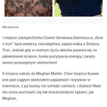
Mat.prasowe
I miejsce zdobyła Emilia Clarke! Serialowa Daenerys w „Grze
o tron” była władcza, nieustępliwa, zajęta walką o Żelazny
Tron. Jednak gdy w realnym życiu aktorka pojawia się na
jakiekolwiek ściance, tryska pozytywną energią i zaraża
swoim przepięknym uśmiechem!
II miejsce należy do Meghan Markle. Choć księżna Sussex
jest pod ciągłym obstrzałem papparazzi i krytyków w
Internecie, z jej twarzy nie schodzi uśmiech. I dobrze! Mało
kto może pochwalić się tak śnieżnobiałymi zębami, jak
Meghan.