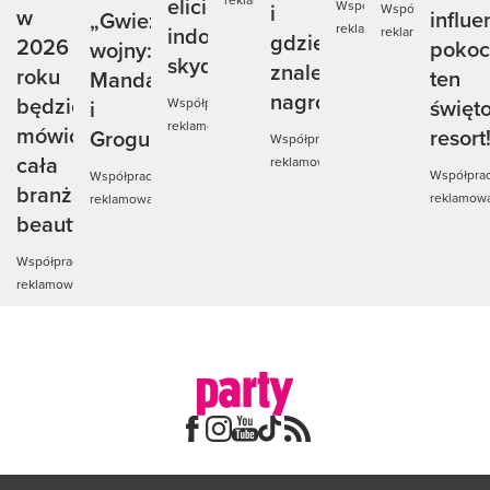
elicie
Współpraca
i
Współpraca
w
influe
„Gwiezdne
reklamowa
indoor
reklamowa
gdzie
2026
pokoc
wojny:
skydivingu
znaleźć
roku
ten
Mandalorian
nagrody?
będzie
święt
Współpraca
i
reklamowa
mówić
resort
Grogu”
Współpraca
cała
reklamowa
Współpra
Współpraca
branża
reklamow
reklamowa
beauty
Współpraca
reklamowa