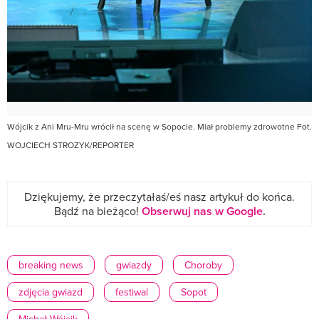
Wójcik z Ani Mru-Mru wrócił na scenę w Sopocie. Miał problemy zdrowotne Fot.
WOJCIECH STROZYK/REPORTER
Dziękujemy, że przeczytałaś/eś nasz artykuł do końca.
Bądź na bieżąco!
Obserwuj nas w Google
.
breaking news
gwiazdy
Choroby
zdjęcia gwiazd
festiwal
Sopot
Michał Wójcik