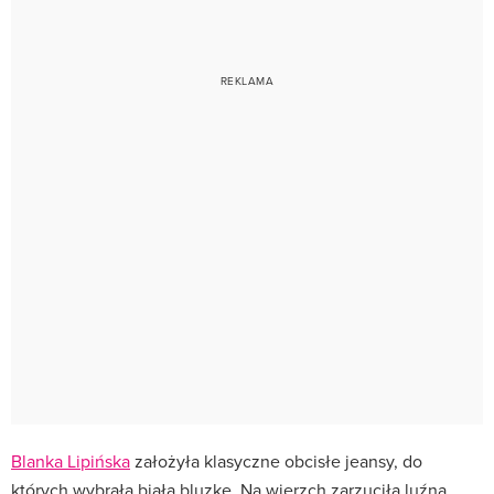
Blanka Lipińska
założyła klasyczne obcisłe jeansy, do
których wybrała białą bluzkę. Na wierzch zarzuciła luźną