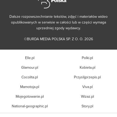
Dalsze rozpowszechnianie tekstów, zdjęć i materiałów wideo
opublikowanych w serwisie w całości lub w części wymaga
uprzedniej zgody wydawcy.
©BURDA MEDIA POLSKA SP. Z O. O. 2026
Elle.pl
Polki.pl
Glamour.pl
Kobieta.pl
Cocolita.pl
Przyslijprzepis.pl
Mamotoja.pl
Viva.pl
Mojegotowanie.pl
Wizaz.pl
National-geographic.pl
Story.pl