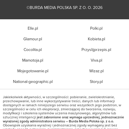
©BURDA MEDIA POLSKA SP. Z O. O. 2026
Elle.pl
Polki.pl
Glamour.pl
Kobieta.pl
Cocolita.pl
Przyslijprzepis.pl
Mamotoja.pl
Viva.pl
Mojegotowanie.pl
Wizaz.pl
National-geographic.pl
Story.pl
Jakiekolwiek aktywności, w szczególności: pobieranie, zwielokrotnianie,
przechowywanie, lub inne wykorzystywanie treści, danych lub informacji
dostępnych w ramach niniejszego serwisu oraz wszystkich jego podstron, w
szczególności w celu ich eksploracji, zmierzającej do tworzenia, rozwoju,
modyfikacji i szkolenia systemów uczenia maszynowego, algorytmów lub
sztucznej inteligencji
jest zabronione oraz wymaga uprzedniej, jednoznacznie
wyrażonej zgody administratora serwisu – Burda Media Polska sp. z o.o.
Obowiązek uzyskania wyraźnej i jednoznacznej zgody wymagany jest bez