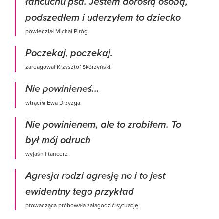
łańcuchu psa. Jestem dorosłą osobą,
podszedłem i uderzyłem to dziecko
powiedział Michał Piróg.
Poczekaj, poczekaj.
zareagował Krzysztof Skórzyński.
Nie powinieneś...
wtrąciła Ewa Drzyzga.
Nie powinienem, ale to zrobiłem. To
był mój odruch
wyjaśnił tancerz.
Agresja rodzi agresję no i to jest
ewidentny tego przykład
prowadząca próbowała załagodzić sytuację