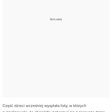
Część dzieci wcześniej wysyłała listy, w których
sygnalizowała, że chciałaby zobaczyć się z pierwszą damą.