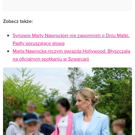
Zobacz także:
Synowie Marty Nawrockiej nie zapomnieli o Dniu Matki.
Padły poruszające słowa
Marta Nawrocka niczym gwiazda Hollywood. Błyszczała
na oficjalnym spotkaniu w Szwajcarii