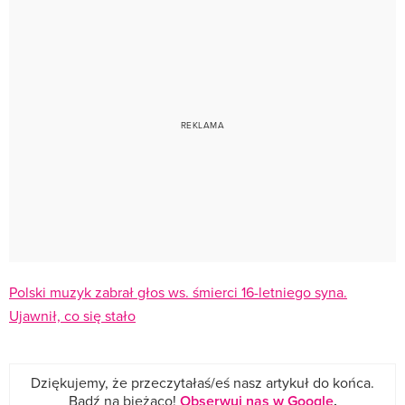
Polski muzyk zabrał głos ws. śmierci 16-letniego syna.
Ujawnił, co się stało
Dziękujemy, że przeczytałaś/eś nasz artykuł do końca.
Bądź na bieżąco!
Obserwuj nas w Google
.