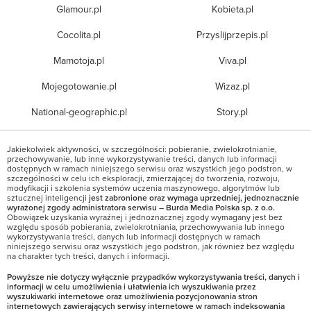
Glamour.pl
Kobieta.pl
Cocolita.pl
Przyslijprzepis.pl
Mamotoja.pl
Viva.pl
Mojegotowanie.pl
Wizaz.pl
National-geographic.pl
Story.pl
Jakiekolwiek aktywności, w szczególności: pobieranie, zwielokrotnianie,
przechowywanie, lub inne wykorzystywanie treści, danych lub informacji
dostępnych w ramach niniejszego serwisu oraz wszystkich jego podstron, w
szczególności w celu ich eksploracji, zmierzającej do tworzenia, rozwoju,
modyfikacji i szkolenia systemów uczenia maszynowego, algorytmów lub
sztucznej inteligencji
jest zabronione oraz wymaga uprzedniej, jednoznacznie
wyrażonej zgody administratora serwisu – Burda Media Polska sp. z o.o.
Obowiązek uzyskania wyraźnej i jednoznacznej zgody wymagany jest bez
względu sposób pobierania, zwielokrotniania, przechowywania lub innego
wykorzystywania treści, danych lub informacji dostępnych w ramach
niniejszego serwisu oraz wszystkich jego podstron, jak również bez względu
na charakter tych treści, danych i informacji.
Powyższe nie dotyczy wyłącznie przypadków wykorzystywania treści, danych i
informacji w celu umożliwienia i ułatwienia ich wyszukiwania przez
wyszukiwarki internetowe oraz umożliwienia pozycjonowania stron
internetowych zawierających serwisy internetowe w ramach indeksowania