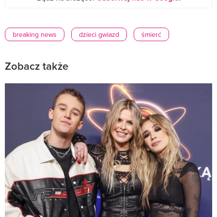
breaking news
dzieci gwiazd
śmierć
Zobacz także