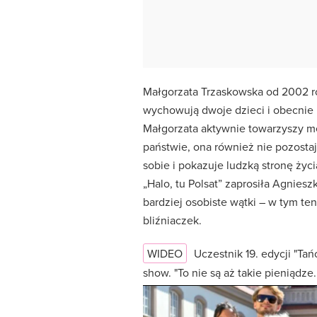
Małgorzata Trzaskowska od 2002 ro
wychowują dwoje dzieci i obecnie 
Małgorzata aktywnie towarzyszy mę
państwie, ona również nie pozosta
sobie i pokazuje ludzką stronę ży
„Halo, tu Polsat” zaprosiła Agnies
bardziej osobiste wątki – w tym ten
bliźniaczek.
WIDEO
Uczestnik 19. edycji "T
show. "To nie są aż takie pieniądze..