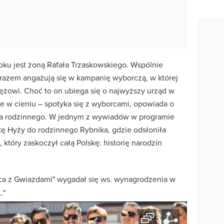
ku jest żoną Rafała Trzaskowskiego. Wspólnie
razem angażują się w kampanię wyborczą, w której
żowi. Choć to on ubiega się o najwyższy urząd w
je w cieniu – spotyka się z wyborcami, opowiada o
cia rodzinnego. W jednym z wywiadów w programie
zkę Hyży do rodzinnego Rybnika, gdzie odsłoniła
, który zaskoczył całą Polskę: historię narodzin
ańca z Gwiazdami" wygadał się ws. wynagrodzenia w
."