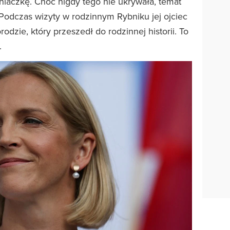
źniaczkę. Choć nigdy tego nie ukrywała, temat
 Podczas wizyty w rodzinnym Rybniku jej ojciec
dzie, który przeszedł do rodzinnej historii. To
.