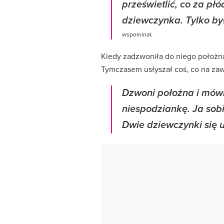
prześwietlić, co za płód
dziewczynka. Tylko by
wspominał.
Kiedy zadzwoniła do niego położna
Tymczasem usłyszał coś, co na zaws
Dzwoni położna i mów
niespodziankę. Ja sob
Dwie dziewczynki się u