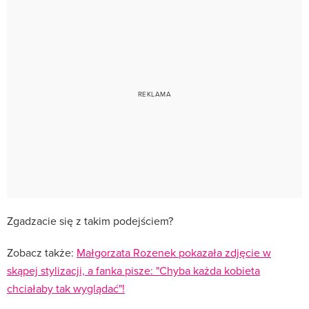
Zgadzacie się z takim podejściem?
Zobacz także:
Małgorzata Rozenek pokazała zdjęcie w
skąpej stylizacji, a fanka pisze: "Chyba każda kobieta
chciałaby tak wyglądać"!