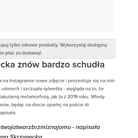
upuj tylko zdrowe produkty. Wykorzystaj dostępny
ie płać za dostawę!
ecka znów bardzo schudła
 na Instagramie nowe zdjęcie i prezentuje się na nim
uśmiech i szczupła sylwetka - wygląda na to, że
akularną metamorfozą, jak ta z 2019 roku. Wtedy
mów, będąc na diecie opartej na poście dr
apisała:
@twojatwarzbrzmiznajomo - napisała
yna Skrzynecka.