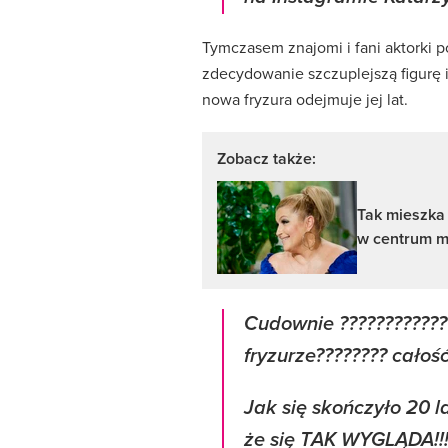
Tymczasem znajomi i fani aktorki
zdecydowanie szczuplejszą figurę i
nowa fryzura odejmuje jej lat.
Zobacz także:
Tak mieszka 
w centrum m
Cudownie ????????????
fryzurze???????? całoś
Jak się skończyło 20 la
że się TAK WYGLĄDA!!!