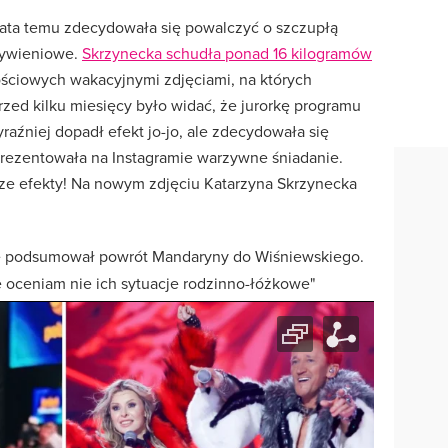
lata temu zdecydowała się powalczyć o szczupłą
żywieniowe.
Skrzynecka schudła ponad 16 kilogramów
ściowych wakacyjnymi zdjęciami, na których
rzed kilku miesięcy było widać, że jurorkę programu
yraźniej dopadł efekt jo-jo, ale zdecydowała się
prezentowała na Instagramie warzywne śniadanie.
sze efekty! Na nowym zdjęciu Katarzyna Skrzynecka
e podsumował powrót Mandaryny do Wiśniewskiego.
ie oceniam nie ich sytuacje rodzinno-łóżkowe"