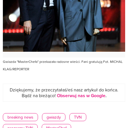
Gwiazda "MasterChefa" przekazała radosne wieści. Fani gratulują Fot. MICHAL
KLAG/REPORTER
Dziękujemy, że przeczytałaś/eś nasz artykuł do końca.
Bądź na bieżąco!
Obserwuj nas w Google
.
breaking news
gwiazdy
TVN