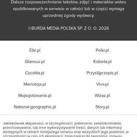
Dalsze rozpowszechnianie tekstów, zdjęć i materiałów wideo
opublikowanych w serwisie w całości lub w części wymaga
uprzedniej zgody wydawcy.
©BURDA MEDIA POLSKA SP. Z O. O. 2026
Elle.pl
Polki.pl
Glamour.pl
Kobieta.pl
Cocolita.pl
Przyslijprzepis.pl
Mamotoja.pl
Viva.pl
Mojegotowanie.pl
Wizaz.pl
National-geographic.pl
Story.pl
Jakiekolwiek aktywności, w szczególności: pobieranie, zwielokrotnianie,
przechowywanie, lub inne wykorzystywanie treści, danych lub informacji
dostępnych w ramach niniejszego serwisu oraz wszystkich jego podstron, w
szczególności w celu ich eksploracji, zmierzającej do tworzenia, rozwoju,