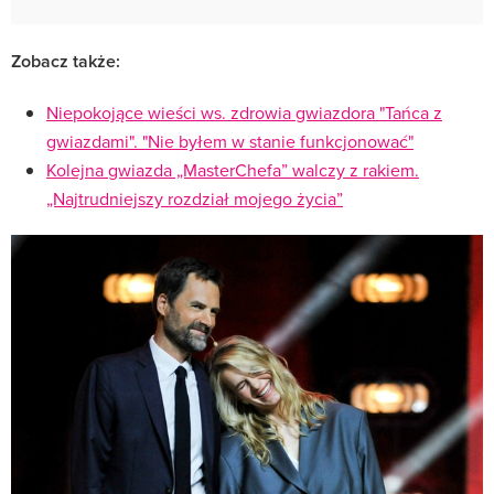
Zobacz także:
Niepokojące wieści ws. zdrowia gwiazdora "Tańca z
gwiazdami". "Nie byłem w stanie funkcjonować"
Kolejna gwiazda „MasterChefa” walczy z rakiem.
„Najtrudniejszy rozdział mojego życia”