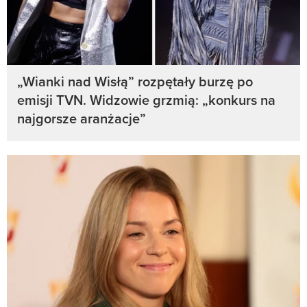
„Wianki nad Wisłą” rozpętały burzę po
emisji TVN. Widzowie grzmią: „konkurs na
najgorsze aranżacje”