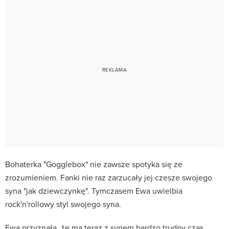
Bohaterka "Gogglebox" nie zawsze spotyka się ze
zrozumieniem. Fanki nie raz zarzucały jej czesze swojego
syna "jak dziewczynkę". Tymczasem Ewa uwielbia
rock'n'rollowy styl swojego syna.
Ewa przyznała, że ma teraz z synem bardzo trudny czas.