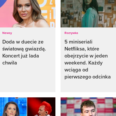
Newsy
Rozrywka
Doda w duecie ze
5 miniseriali
światową gwiazdą.
Netfliksa, które
Koncert już lada
obejrzycie w jeden
chwila
weekend. Każdy
wciąga od
pierwszego odcinka