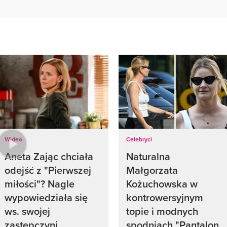
Wideo
Celebryci
Aneta Zając chciała
Naturalna
odejść z "Pierwszej
Małgorzata
miłości"? Nagle
Kożuchowska w
wypowiedziała się
kontrowersyjnym
ws. swojej
topie i modnych
zastępczyni
spodniach "Pantalon