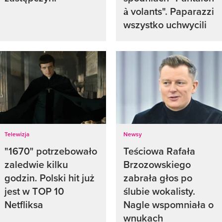
à volants". Paparazzi
wszystko uchwycili
Telewizja
Newsy
"1670" potrzebowało
Teściowa Rafała
zaledwie kilku
Brzozowskiego
godzin. Polski hit już
zabrała głos po
jest w TOP 10
ślubie wokalisty.
Netfliksa
Nagle wspomniała o
wnukach