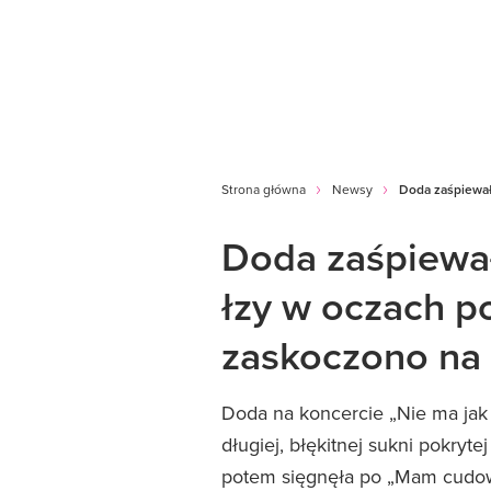
Strona główna
Newsy
Doda zaśpiewał
Doda zaśpiewał
łzy w oczach p
zaskoczono na 
Doda na koncercie „Nie ma jak
długiej, błękitnej sukni pokryte
potem sięgnęła po „Mam cudow