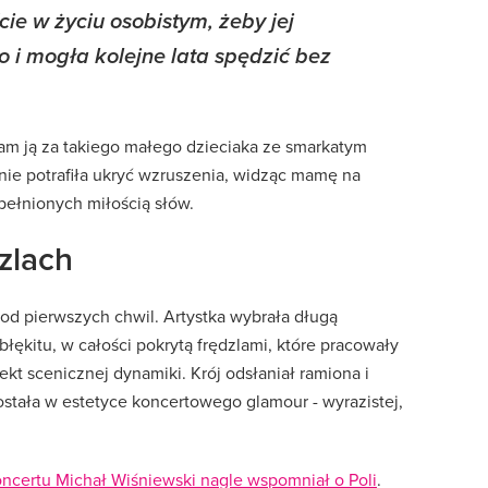
ie w życiu osobistym, żeby jej
o i mogła kolejne lata spędzić bez
am ją za takiego małego dzieciaka ze smarkatym
nie potrafiła ukryć wzruszenia, widząc mamę na
epełnionych miłością słów.
zlach
od pierwszych chwil. Artystka wybrała długą
ękitu, w całości pokrytą frędzlami, które pracowały
kt scenicznej dynamiki. Krój odsłaniał ramiona i
ostała w estetyce koncertowego glamour - wyrazistej,
oncertu Michał Wiśniewski nagle wspomniał o Poli
.