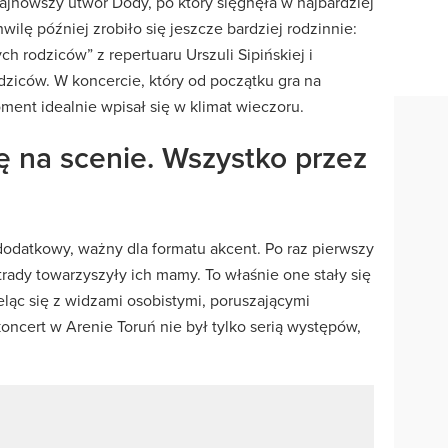
ajnowszy utwór Dody, po który sięgnęła w najbardziej
wilę później zrobiło się jeszcze bardziej rodzinnie:
rodziców” z repertuaru Urszuli Sipińskiej i
dziców. W koncercie, który od początku gra na
ent idealnie wpisał się w klimat wieczoru.
ę na scenie. Wszystko przez
odatkowy, ważny dla formatu akcent. Po raz pierwszy
rady towarzyszyły ich mamy. To właśnie one stały się
ląc się z widzami osobistymi, poruszającymi
koncert w Arenie Toruń nie był tylko serią występów,