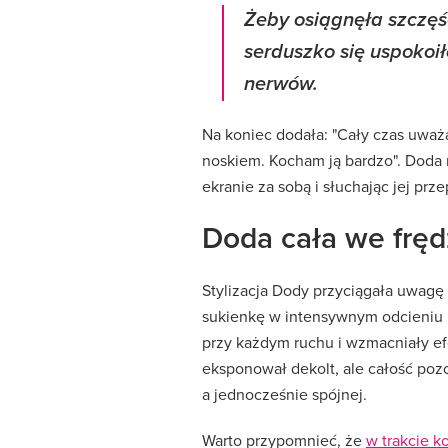
Żeby osiągnęła szczęśc
serduszko się uspokoił
nerwów.
Na koniec dodała: "Cały czas uważ
noskiem. Kocham ją bardzo". Doda 
ekranie za sobą i słuchając jej prz
Doda cała we fręd
Stylizacja Dody przyciągała uwagę 
sukienkę w intensywnym odcieniu bł
przy każdym ruchu i wzmacniały efe
eksponował dekolt, ale całość poz
a jednocześnie spójnej.
Warto przypomnieć, że
w trakcie k