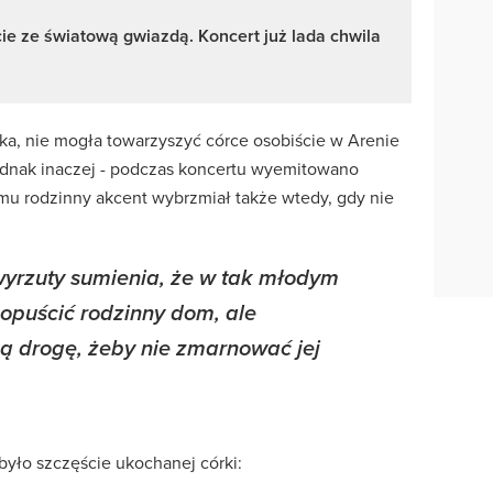
e ze światową gwiazdą. Koncert już lada chwila
a, nie mogła towarzyszyć córce osobiście w Arenie
ednak inaczej - podczas koncertu wyemitowano
emu rodzinny akcent wybrzmiał także wtedy, gdy nie
yrzuty sumienia, że w tak młodym
 opuścić rodzinny dom, ale
ą drogę, żeby nie zmarnować jej
 było szczęście ukochanej córki: