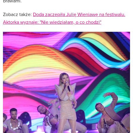
brawami.
Zobacz także:
Doda zaczepiła Julię Wieniawę na festiwalu.
Aktorka wyznaje: "Nie wiedziałam, o co chodzi"