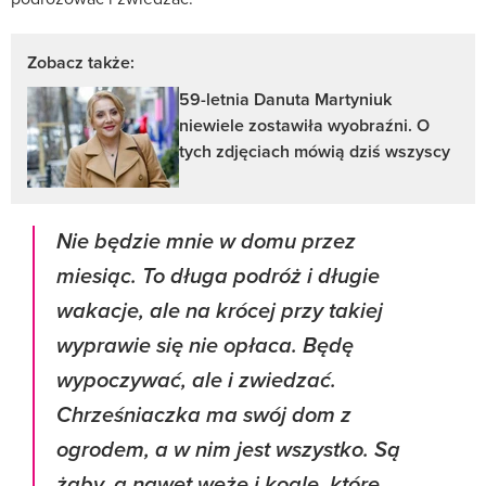
Zobacz także:
59-letnia Danuta Martyniuk
niewiele zostawiła wyobraźni. O
tych zdjęciach mówią dziś wszyscy
Nie będzie mnie w domu przez
miesiąc. To długa podróż i długie
wakacje, ale na krócej przy takiej
wyprawie się nie opłaca. Będę
wypoczywać, ale i zwiedzać.
Chrześniaczka ma swój dom z
ogrodem, a w nim jest wszystko. Są
żaby, a nawet węże i koale, które