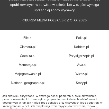
opublikowanych w serwisie w całości lub w części wymaga
uprzedniej zgody wydawcy.
©BURDA MEDIA POLSKA SP. Z O. O. 2026
Elle.pl
Polki.pl
Glamour.pl
Kobieta.pl
Cocolita.pl
Przyslijprzepis.pl
Mamotoja.pl
Viva.pl
Mojegotowanie.pl
Wizaz.pl
National-geographic.pl
Story.pl
Jakiekolwiek aktywności, w szczególności: pobieranie, zwielokrotnianie,
przechowywanie, lub inne wykorzystywanie treści, danych lub informacji
dostępnych w ramach niniejszego serwisu oraz wszystkich jego podstron, w
szczególności w celu ich eksploracji, zmierzającej do tworzenia, rozwoju,