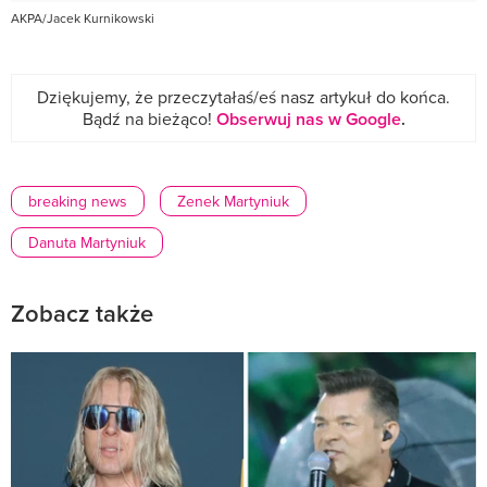
AKPA/Jacek Kurnikowski
Dziękujemy, że przeczytałaś/eś nasz artykuł do końca.
Bądź na bieżąco!
Obserwuj nas w Google
.
breaking news
Zenek Martyniuk
Danuta Martyniuk
Zobacz także