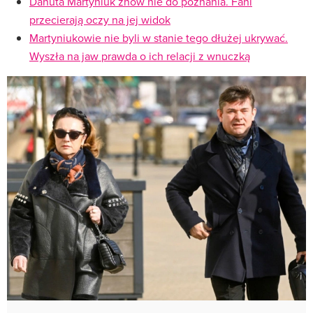
Danuta Martyniuk znów nie do poznania. Fani
przecierają oczy na jej widok
Martyniukowie nie byli w stanie tego dłużej ukrywać.
Wyszła na jaw prawda o ich relacji z wnuczką