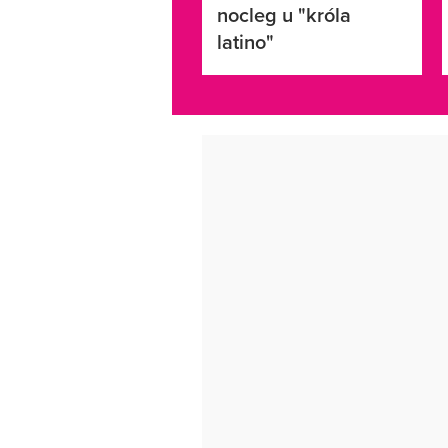
nocleg u "króla
latino"