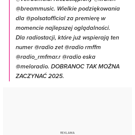
@breammusic. Wielkie podziękowania
dla @polsatofficial za premierę w
momencie najlepszej oglądalności.
Dla radiostacji, które już wspierają ten
numer @radio zet @radio rmffm
@radio_rmfmar.r @radio eska
@meloradio. DOBRANOC TAK MOŻNA
ZACZYNAĆ 2025.