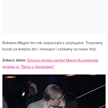
Roksana Węgiel ten rok rozpoczęła z przytupem. Trzymamy
kciuki za kolejne dni i miesiące i czekamy na nowe hity!
Zobacz także:
Emocje sięgają zenitu! Maciej Kurzajewski
wystąpi w "Tańcu z Gwiazdami"