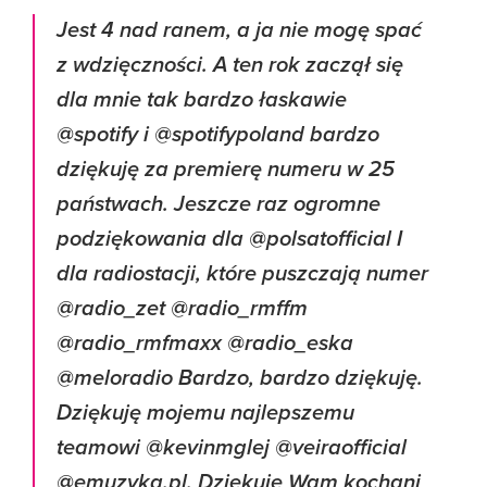
Jest 4 nad ranem, a ja nie mogę spać
z wdzięczności. A ten rok zaczął się
dla mnie tak bardzo łaskawie
@spotify i @spotifypoland bardzo
dziękuję za premierę numeru w 25
państwach. Jeszcze raz ogromne
podziękowania dla @polsatofficial I
dla radiostacji, które puszczają numer
@radio_zet @radio_rmffm
@radio_rmfmaxx @radio_eska
@meloradio Bardzo, bardzo dziękuję.
Dziękuję mojemu najlepszemu
teamowi @kevinmglej @veiraofficial
@emuzyka.pl. Dziękuję Wam kochani