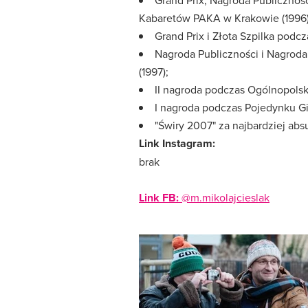
Grand Prix, Nagroda Publiczno
Kabaretów PAKA w Krakowie (1996)
Grand Prix i Złota Szpilka podc
Nagroda Publiczności i Nagro
(1997);
II nagroda podczas Ogólnopols
I nagroda podczas Pojedynku G
"Świry 2007" za najbardziej abs
Link Instagram:
brak
Link FB:
@m.mikolajcieslak