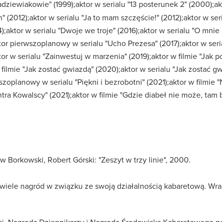
adziewiakowie" (1999);aktor w serialu "13 posterunek 2" (2000);ak
n" (2012);aktor w serialu "Ja to mam szczęście!" (2012);aktor w ser
);aktor w serialu "Dwoje we troje" (2016);aktor w serialu "O mnie 
aktor pierwszoplanowy w serialu "Ucho Prezesa" (2017);aktor w seri
ktor w serialu "Zainwestuj w marzenia" (2019);aktor w filmie "Jak p
 filmie "Jak zostać gwiazdą" (2020);aktor w serialu "Jak zostać gw
szoplanowy w serialu "Piękni i bezrobotni" (2021);aktor w filmie 
ntra Kowalscy" (2021);aktor w filmie "Gdzie diabeł nie może, tam 
 Borkowski, Robert Górski: "Zeszyt w trzy linie", 2000.
 wiele nagród w związku ze swoją działalnością kabaretową. W