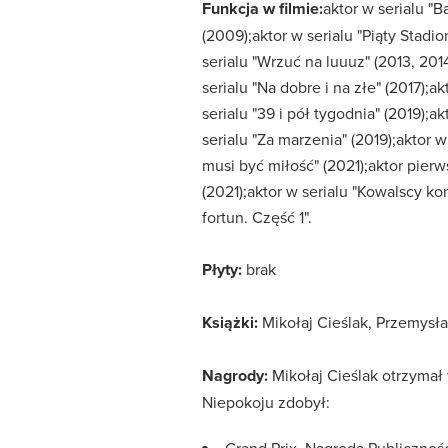
Funkcja w filmie:
aktor w serialu "B
(2009);aktor w serialu "Piąty Stadio
serialu "Wrzuć na luuuz" (2013, 2014
serialu "Na dobre i na złe" (2017);
serialu "39 i pół tygodnia" (2019);a
serialu "Za marzenia" (2019);aktor w
musi być miłość" (2021);aktor pierw
(2021);aktor w serialu "Kowalscy ko
fortun. Część 1".
Płyty:
brak
Książki:
Mikołaj Cieślak, Przemysław
Nagrody:
Mikołaj Cieślak otrzymał
Niepokoju zdobył: