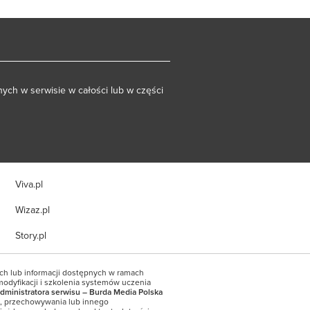
ych w serwisie w całości lub w części
Viva.pl
Wizaz.pl
Story.pl
ych lub informacji dostępnych w ramach
modyfikacji i szkolenia systemów uczenia
dministratora serwisu – Burda Media Polska
a, przechowywania lub innego