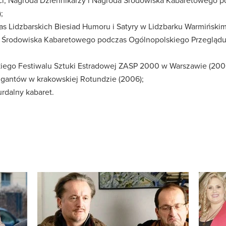
ści, Nagroda Dziennikarzy i Nagroda Środowiska Kabaretowego 
;
zas Lidzbarskich Biesiad Humoru i Satyry w Lidzbarku Warmińskim
da Środowiska Kabaretowego podczas Ogólnopolskiego Przeglą
kiego Festiwalu Sztuki Estradowej ZASP 2000 w Warszawie (200
igantów w krakowskiej Rotundzie (2006);
urdalny kabaret.