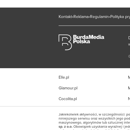
Kontakt
Reklama
Regulamin
Polityka p
Elle.pl
M
Glamour.pl
M
Cocolita.pl
N
Jakiekolwiek aktywności, w szczególności: po
niniejszego serwisu oraz wszystkich jego pods
maszynowego, algorytmów lub sztucznej inte
sp. z o.o.
Obowiązek uzyskania wyraźnej i jed