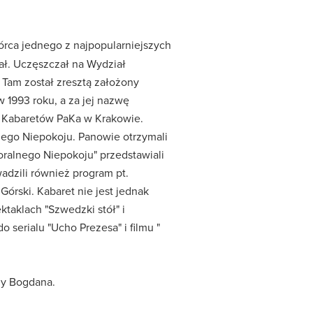
wórca jednego z najpopularniejszych
ał. Uczęszczał na Wydział
Tam został zresztą założony
 1993 roku, a za jej nazwę
u Kabaretów PaKa w Krakowie.
nego Niepokoju. Panowie otrzymali
ralnego Niepokoju" przedstawiali
adzili również program pt.
órski. Kabaret nie jest jednak
ktaklach "Szwedzki stół" i
 serialu "Ucho Prezesa" i filmu "
zy Bogdana.