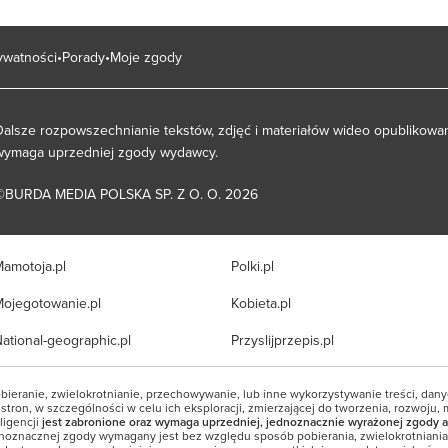
rywatności
Porady
Moje zgody
Dalsze rozpowszechnianie tekstów, zdjęć i materiałów wideo opublikowan
wymaga uprzedniej zgody wydawcy.
©BURDA MEDIA POLSKA SP. Z O. O. 2026
amotoja.pl
Polki.pl
ojegotowanie.pl
Kobieta.pl
ational-geographic.pl
Przyslijprzepis.pl
bieranie, zwielokrotnianie, przechowywanie, lub inne wykorzystywanie treści, dan
tron, w szczególności w celu ich eksploracji, zmierzającej do tworzenia, rozwoju, 
ligencji
jest zabronione oraz wymaga uprzedniej, jednoznacznie wyrażonej zgody a
noznacznej zgody wymagany jest bez względu sposób pobierania, zwielokrotniani