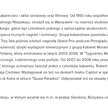
kabareciarz i aktor serialowy oraz filmowy. Od 1993 roku współt
alnego Niepokoju. Urodził się w Warszawie i tu również studiow
kiego, gdzie był członkiem jednego z samorządów studenckich. 
ywca licznych nagród i nominacji. Grupa kabaretowa powstała w
rzy lata później zdobyli nagrodę Grand Prix podczas Przegląd
pularność dzięki występom telewizyjnym z grupą Kabaret Moral
Polskiej, który emitowano w latach 2003-2006. W "Tygodniku Mo
łecznego, codziennego oraz polityki. Od 2007 do 2008 roku prow
 którego scenariusz tworzył jeden z członków kabaretu, Robert G
aja Cieślaka. Występował on też na deskach teatru Capitol w spe
 di Astra w sztuce "Quasi-Paradiso". Odpowiadał też za obsadę do
oju, w którym wcielał się m.in. w postać Gwidona, Bożydara c