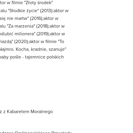
tor w filmie "Złoty środek"
ialu "Słodkie życie" (2013);aktor w
się nie martw" (2016);aktor w
alu "Za marzenia" (2018);aktor w
oślubić milionera" (2019);aktor w
iazdą" (2020);aktor w filmie "To
"Najmro. Kocha, kradnie, szanuje"
baby pośle - tajemnice polskich
raz z Kabaretem Moralnego