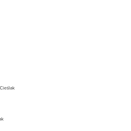
Cieślak
ak