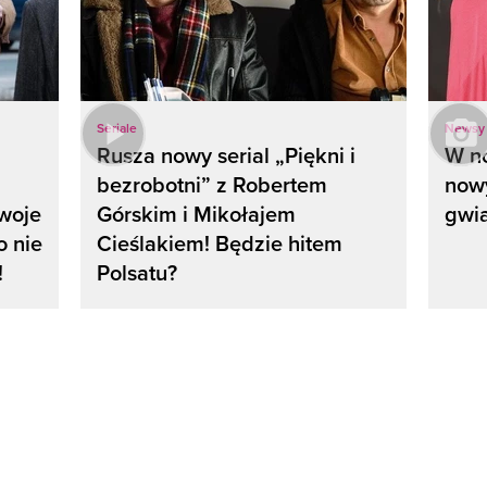
Seriale
Newsy
Rusza nowy serial „Piękni i
W n
bezrobotni” z Robertem
nowy
swoje
Górskim i Mikołajem
gwi
 nie
Cieślakiem! Będzie hitem
!
Polsatu?