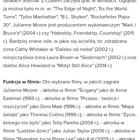
deskach teatrów. Z czasem zaczęła grać w serialach. Oglądać
ją można było m.in. w: "The Edge of Night", "As the World
Turns", "Tylko Manhattan", "B.L. Stryker", "Rockefeller Plaza
30". Julianne Moore jest producentem wykonawczym "Marii i
Bruce'a" (2004 r.) czy "Hateship, Friendship, Courtship" (2011
r.). Bardziej znane role, w jakie się wcieliła, to: zdradzana
żona Cathy Whitaker w "Daleko od nieba" (2002 r.),
nieszczęśliwa żona Laura Brown w "Godzinach" (2002 r.) oraz
doktor Alice Howland w "Motyl Still Alice" (2014 r.).
Funkcja w filmie:
Oto wybrane filmy, w jakich zagrała
Julianne Moore: - aktorka w filmie "Ścigany" jako dr Anne
Eastman (1993 r.); - aktorka w filmie "Picasso - twórca i
niszczyciel" jako Dora Maar (1996 r.); - aktorka w filmie "Mapa
świata" jako Theresa Collins (1999 r.); - aktorka w filmie "Życie,
którego nie było" jako Telly Paretta (2004 r.); - aktorka w
filmie "Ludzkie dzieci" jako Julian Taylor (2006 r.); - aktorka w
filmie "Prywatne życie Pippy Lee" jako Kat (2009 r.); - aktorka