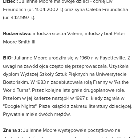
Dzieci:
Julianne Moore ma dwoje dzieci - córkę Liv
Freundlich (ur. 11.04.2002 r.) oraz syna Caleba Freundlicha
(ur. 4.12.1997 r.).
Rodzeństwo:
młodsza siostra Valerie, młodszy brat Peter
Moore Smith III
BIO:
Julianne Moore urodziła się w 1960 r. w Fayetteville. Z
uwagi na zawód ojca często się przeprowadzała. Uzyskała
dyplom Wyższej Szkoły Sztuk Pięknych na Uniwersytecie
Bostońskim. W 1983 r. zadebiutowała rolą Franny w "As the
World Turns". Przez kolejne lata grała drugoplanowe role.
Przełom w jej karierze nastąpił w 1997 r., kiedy zagrała w
"Boogie Nights". Pisze książki z zakresu literatury dziecięcej.
Prywatnie miała dwóch mężów.
Znana z:
Julianne Moore występowała początkowo na