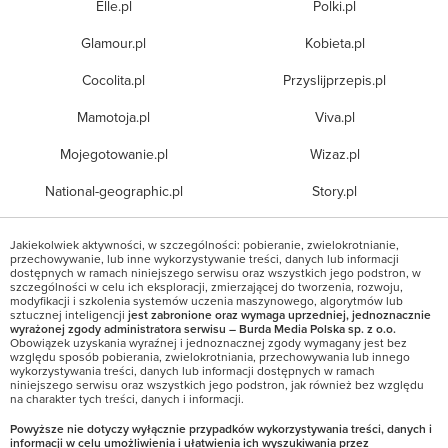
Elle.pl
Polki.pl
Glamour.pl
Kobieta.pl
Cocolita.pl
Przyslijprzepis.pl
Mamotoja.pl
Viva.pl
Mojegotowanie.pl
Wizaz.pl
National-geographic.pl
Story.pl
Jakiekolwiek aktywności, w szczególności: pobieranie, zwielokrotnianie,
przechowywanie, lub inne wykorzystywanie treści, danych lub informacji
dostępnych w ramach niniejszego serwisu oraz wszystkich jego podstron, w
szczególności w celu ich eksploracji, zmierzającej do tworzenia, rozwoju,
modyfikacji i szkolenia systemów uczenia maszynowego, algorytmów lub
sztucznej inteligencji
jest zabronione oraz wymaga uprzedniej, jednoznacznie
wyrażonej zgody administratora serwisu – Burda Media Polska sp. z o.o.
Obowiązek uzyskania wyraźnej i jednoznacznej zgody wymagany jest bez
względu sposób pobierania, zwielokrotniania, przechowywania lub innego
wykorzystywania treści, danych lub informacji dostępnych w ramach
niniejszego serwisu oraz wszystkich jego podstron, jak również bez względu
na charakter tych treści, danych i informacji.
Powyższe nie dotyczy wyłącznie przypadków wykorzystywania treści, danych i
informacji w celu umożliwienia i ułatwienia ich wyszukiwania przez