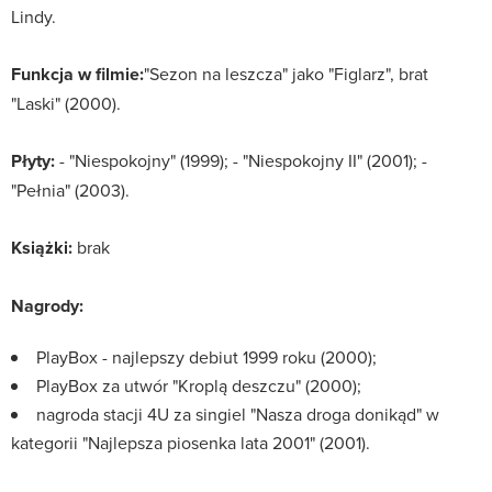
Lindy.
Funkcja w filmie:
"Sezon na leszcza" jako "Figlarz", brat
"Laski" (2000).
Płyty:
- "Niespokojny" (1999); - "Niespokojny II" (2001); -
"Pełnia" (2003).
Książki:
brak
Nagrody:
PlayBox - najlepszy debiut 1999 roku (2000);
PlayBox za utwór "Kroplą deszczu" (2000);
nagroda stacji 4U za singiel "Nasza droga donikąd" w
kategorii "Najlepsza piosenka lata 2001" (2001).