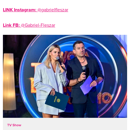
LINK Instagram:
@gabrielfleszar
Link FB:
@Gabriel-Fleszar
TV Show