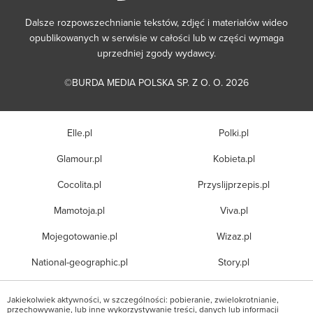
Dalsze rozpowszechnianie tekstów, zdjęć i materiałów wideo
opublikowanych w serwisie w całości lub w części wymaga
uprzedniej zgody wydawcy.
©BURDA MEDIA POLSKA SP. Z O. O. 2026
Elle.pl
Polki.pl
Glamour.pl
Kobieta.pl
Cocolita.pl
Przyslijprzepis.pl
Mamotoja.pl
Viva.pl
Mojegotowanie.pl
Wizaz.pl
National-geographic.pl
Story.pl
Jakiekolwiek aktywności, w szczególności: pobieranie, zwielokrotnianie,
przechowywanie, lub inne wykorzystywanie treści, danych lub informacji