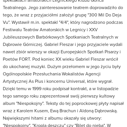
spektaklach amatorskich Legnickiego Klubu Gońca
Teatralnego. Jego zainteresowanie teatrem doprowadziło do
tego, że wraz z przyjaciółmi założył grupę "300 Mil Do Deja
Vu". Wystawił m.in. spektakl "4/4", który nagrodzono podczas
Festiwalu Teatrów Amatorskich w Legnicy i XXV
Jubileuszowych Barbórkowych Spotkaniach Teatralnych w
Dąbrowie Górniczej. Gabriel Fleszar i jego przyjaciele wydali
nawet zbiór wierszy w okazji Europejskich Spotkań Pisarzy i
Poetów FORT. Pod koniec XX wieku Gabriel Fleszar wrócił
do ukochanej muzyki. Dużym przełomem w jego życiu były
Ogólnopolskie Przesłuchania Wokalistów Agencji
Artystycznej As Plus i koncernu Universal, które wygrał.
Dzięki temu w 1999 roku podpisał kontrakt, a w listopadzie
tego samego roku zaprezentował swój pierwszy kultowy
album "Niespokojny". Teksty do tej poprockowej płyty napisał
wraz z Karolem Kusem, Ewą Brachun i Aldoną Dąbrowską.
Największymi hitami z albumu okazały się utwory:
"Niespokojny", "Kroplą deszczu" czy "Bilet do nieba". W