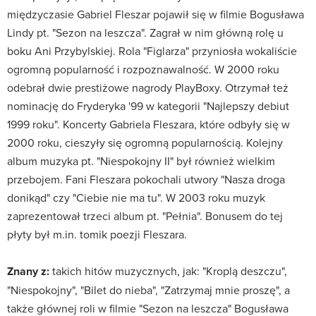
międzyczasie Gabriel Fleszar pojawił się w filmie Bogusława
Lindy pt. "Sezon na leszcza". Zagrał w nim główną rolę u
boku Ani Przybylskiej. Rola "Figlarza" przyniosła wokaliście
ogromną popularność i rozpoznawalność. W 2000 roku
odebrał dwie prestiżowe nagrody PlayBoxy. Otrzymał też
nominację do Fryderyka '99 w kategorii "Najlepszy debiut
1999 roku". Koncerty Gabriela Fleszara, które odbyły się w
2000 roku, cieszyły się ogromną popularnością. Kolejny
album muzyka pt. "Niespokojny II" był również wielkim
przebojem. Fani Fleszara pokochali utwory "Nasza droga
donikąd" czy "Ciebie nie ma tu". W 2003 roku muzyk
zaprezentował trzeci album pt. "Pełnia". Bonusem do tej
płyty był m.in. tomik poezji Fleszara.
Znany z:
takich hitów muzycznych, jak: "Kroplą deszczu",
"Niespokojny", "Bilet do nieba", "Zatrzymaj mnie proszę", a
także głównej roli w filmie "Sezon na leszcza" Bogusława