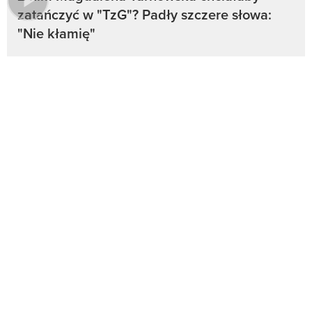
zatańczyć w "TzG"? Padły szczere słowa:
"Nie kłamię"